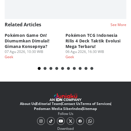
Related Articles
See More
Pokémon Game On!
Pokémon TCG Indonesia
Aw
Diumumkan Dimulai!
Rilis 4 Deck Taktik Evolusi
Bu
Gimana Konsepnya?
Mega Terbaru!
P
07 Agu 2026, 10:30 WIB
06 Agu 2026, 16:30 WIB
20
05
Geek
Geek
Ge
About Us
Editorial Team
Contact Us
Terms of Services
Pedoman Media Siber
Index
Sitemap
Follow Us
Download