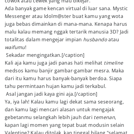
cowok atau cewek yang mau dikejar.
Ada banyak game kencan virtual di luar sana. Mystic
Messenger atau Idolm@ster buat kamu yang wota
juga bebas dimainkan di mana-mana. Kenapa harus
malu kalau memang nggak tertarik manusia 3D? Jadi
totalitas dalam mengejar impian
husbando
atau
waifumu
!
Sekadar mengingatkan.[/caption]
Kali aja kamu juga jadi panas hati melihat
timeline
medsos kamu banjir gambar-gambar mesra. Maka
dari itu kamu harus banyak-banyak berdoa. Siapa
tahu permintaan hujan kamu jadi terkabul.
Asal jangan jadi kaya gini aja.[/caption]
Ya, iya lah! Kalau kamu lagi dekat sama seseorang,
dan kamu lagi mencari alasan untuk mengajak
gebetanmu selangkah lebih jauh dari
temenan
,
kapan lagi momen yang tepat buat modusin selain
Valentine? Kalau ditolak, kan tinggal bilang "selamat