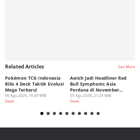
Related Articles
See More
Pokémon TCG Indonesia
Awich Jadi Headliner Red
Ko
Rilis 4 Deck Taktik Evolusi
Bull Symphonic Asia
Du
Mega Terbaru!
Perdana di November
Ha
06 Agu 2026, 16:30 WIB
2026!
05 Agu 2026, 21:24 WIB
Sy
03
Geek
Geek
Ge