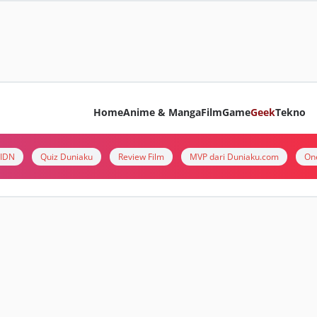
Home
Anime & Manga
Film
Game
Geek
Tekno
i IDN
Quiz Duniaku
Review Film
MVP dari Duniaku.com
On