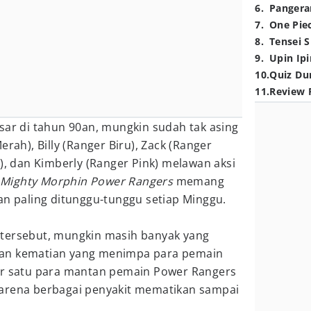
6
.
Pangera
7
.
One Pie
8
.
Tensei S
9
.
Upin Ipi
10
.
Quiz Du
11
.
Review 
sar di tahun 90an, mungkin sudah tak asing
erah), Billy (Ranger Biru), Zack (Ranger
g), dan Kimberly (Ranger Pink) melawan aksi
Mighty Morphin Power Rangers
memang
an paling ditunggu-tunggu setiap Minggu.
tersebut, mungkin masih banyak yang
an kematian yang menimpa para pemain
er satu para mantan pemain Power Rangers
arena berbagai penyakit mematikan sampai