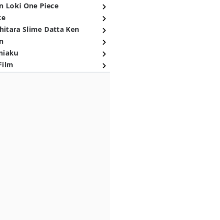
n Loki One Piece
ce
hitara Slime Datta Ken
n
niaku
Film