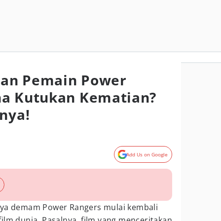
an Pemain Power
na Kutukan Kematian?
nnya!
Add Us on Google
a demam Power Rangers mulai kembali
ilm dunia. Pasalnya, film yang menceritakan