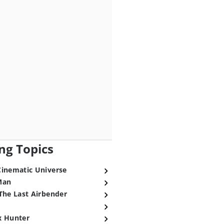
ng Topics
Cinematic Universe
Man
The Last Airbender
x Hunter