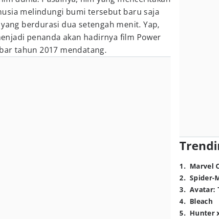
usia melindungi bumi tersebut baru saja
yang berdurasi dua setengah menit. Yap,
menjadi penanda akan hadirnya film Power
lebar tahun 2017 mendatang.
Trendi
1
.
Marvel 
2
.
Spider-
3
.
Avatar: 
4
.
Bleach
5
.
Hunter 