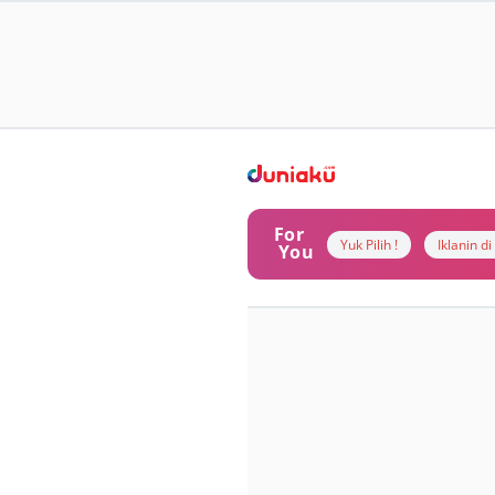
For
Yuk Pilih !
Iklanin d
You