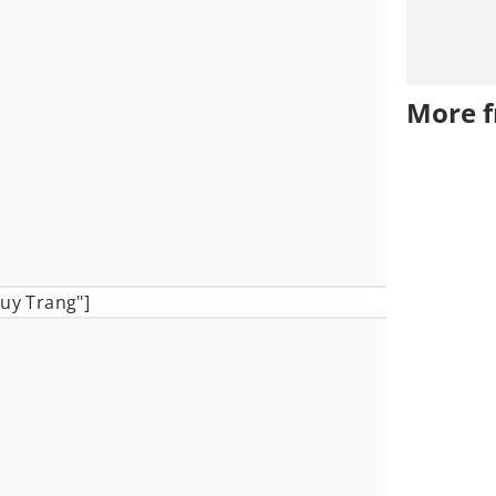
More 
huy Trang"]