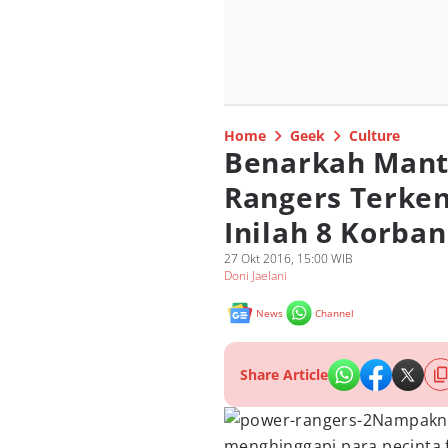
Home
Geek
Culture
Benarkah Mant
Rangers Terke
Inilah 8 Korba
27 Okt 2016, 15:00 WIB
Doni Jaelani
News
Channel
Share Article
Nampakny
menghinggapi para pecinta f