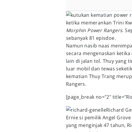
ketika memerankan Trini Kw
Morphin Power Rangers
. Se
sebanyak 81 episdoe.
Namun nasib naas menimpa 
secara mengenaskan ketika 
lain di jalan tol. Thuy yan
luar mobil dan tewas seket
kematian Thuy Trang merup
Rangers.
[page_break no="2" title="Ri
Richard G
Ernie si pemilik Angel Grov
yang menginjak 47 tahun, Ri