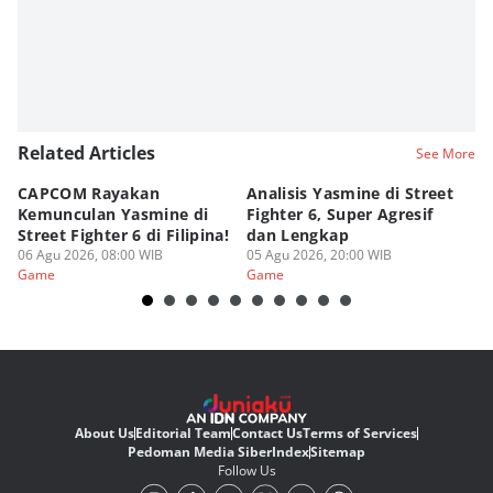
Related Articles
See More
CAPCOM Rayakan
Analisis Yasmine di Street
ra
Kemunculan Yasmine di
Fighter 6, Super Agresif
W
Street Fighter 6 di Filipina!
dan Lengkap
Ho
06 Agu 2026, 08:00 WIB
05 Agu 2026, 20:00 WIB
20
03
Game
Game
G
About Us
Editorial Team
Contact Us
Terms of Services
Pedoman Media Siber
Index
Sitemap
Follow Us