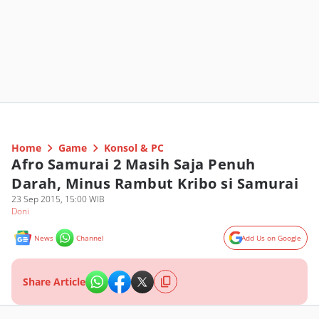
Home
Game
Konsol & PC
Afro Samurai 2 Masih Saja Penuh
Darah, Minus Rambut Kribo si Samurai
23 Sep 2015, 15:00 WIB
Doni
News
Channel
Add Us on Google
Share Article