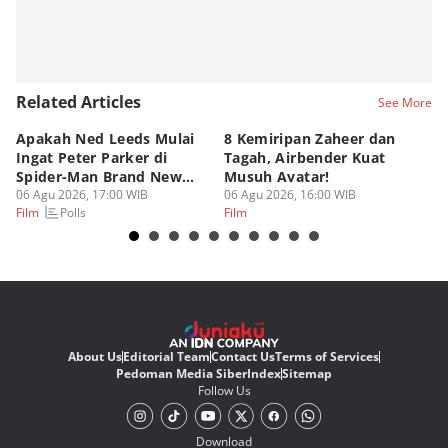
Related Articles
See More
Apakah Ned Leeds Mulai
8 Kemiripan Zaheer dan
Da
Ingat Peter Parker di
Tagah, Airbender Kuat
Ke
Spider-Man Brand New
Musuh Avatar!
B
Day?
06 Agu 2026, 17:00 WIB
06 Agu 2026, 16:00 WIB
06
Polls
Film
Film
Fi
About Us
Editorial Team
Contact Us
Terms of Services
Pedoman Media Siber
Index
Sitemap
Follow Us
Download