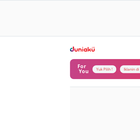
For
Yuk Pilih !
Iklanin d
You