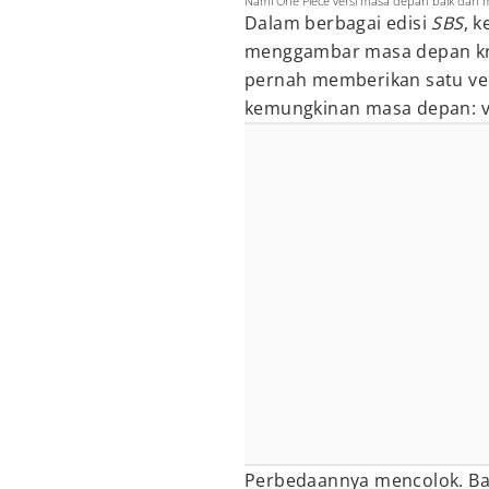
Nami One Piece versi masa depan baik dan m
Dalam berbagai edisi
SBS
, 
menggambar masa depan kru
pernah memberikan satu ver
kemungkinan masa depan: ve
Perbedaannya mencolok. Ba