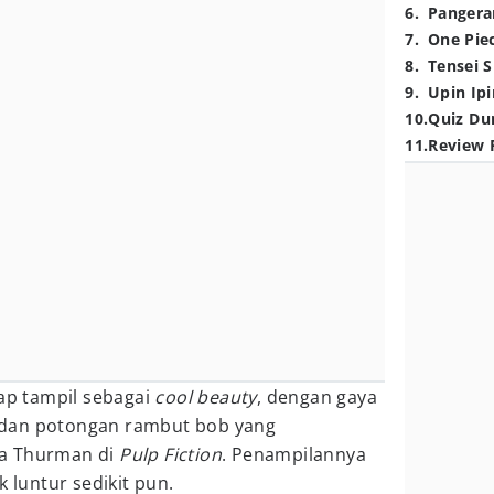
6
.
Pangera
7
.
One Pie
8
.
Tensei S
9
.
Upin Ipi
10
.
Quiz Du
11
.
Review 
tap tampil sebagai
cool beauty
, dengan gaya
r, dan potongan rambut bob yang
ma Thurman di
Pulp Fiction
. Penampilannya
k luntur sedikit pun.