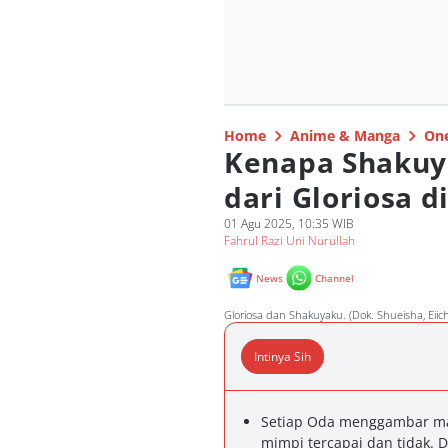
Home
Anime & Manga
One
Kenapa Shakuy
dari Gloriosa d
01 Agu 2025, 10:35 WIB
Fahrul Razi Uni Nurullah
News
Channel
Gloriosa dan Shakuyaku. (Dok. Shueisha, Eiic
Intinya Sih
Setiap Oda menggambar mas
mimpi tercapai dan tidak. 