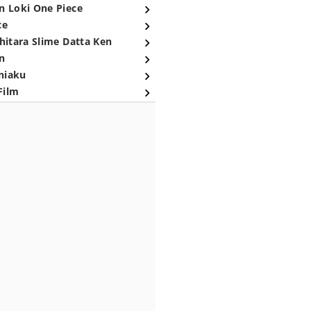
n Loki One Piece
ce
hitara Slime Datta Ken
n
niaku
Film