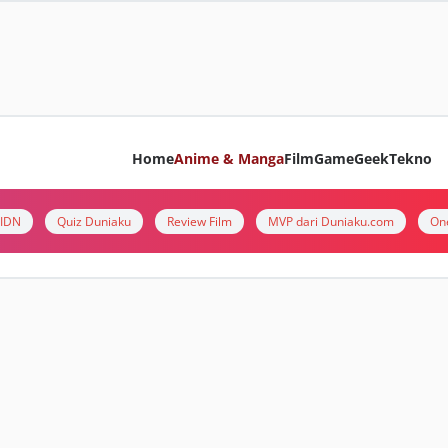
Home
Anime & Manga
Film
Game
Geek
Tekno
i IDN
Quiz Duniaku
Review Film
MVP dari Duniaku.com
On