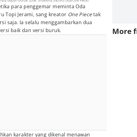
asa depan buruk. (Dok. Shueisha, Eiichiro Oda/One Piece)
ketika para penggemar meminta Oda
 Topi Jerami, sang kreator
One Piece
tak
si saja. Ia selalu menggambarkan dua
More 
rsi baik dan versi buruk.
hkan karakter yang dikenal menawan