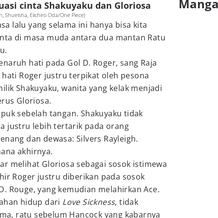
Mang
tuasi cinta Shakuyaku dan Gloriosa
, Shueisha, Eiichiro Oda/One Piece)
 lalu yang selama ini hanya bisa kita
h cinta di masa muda antara dua mantan Ratu
u.
naruh hati pada Gol D. Roger, sang Raja
 hati Roger justru terpikat oleh pesona
ilik Shakuyaku, wanita yang kelak menjadi
erus Gloriosa.
epuk sebelah tangan. Shakuyaku tidak
 justru lebih tertarik pada orang
enang dan dewasa: Silvers Rayleigh.
ana akhirnya.
ar melihat Gloriosa sebagai sosok istimewa
hir Roger justru diberikan pada sosok
D. Rouge, yang kemudian melahirkan Ace.
tahan hidup dari
Love Sickness
, tidak
toma, ratu sebelum Hancock yang kabarnya