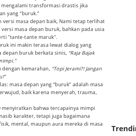
 mengalami transformasi drastis jika
an yang “buruk.”
n versi masa depan baik, Nami tetap terlihat
i versi masa depan buruk, bahkan pada usia
rti "tante-tante maruk".
uk ini makin terasa lewat dialog yang
sa depan buruk berkata sinis,
“Raja Bajak
mimpi.”
u dengan kemarahan,
“Topi Jerami?! Jangan
u!”
las: masa depan yang “buruk” adalah masa
terwujud, baik karena menyerah, trauma,
e
menyiratkan bahwa tercapainya mimpi
sib karakter, tetapi juga bagaimana
fisik, mental, maupun aura mereka di masa
Trendi