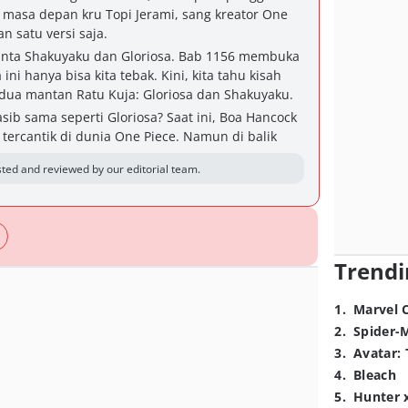
asa depan kru Topi Jerami, sang kreator One
n satu versi saja.
 cinta Shakuyaku dan Gloriosa. Bab 1156 membuka
ini hanya bisa kita tebak. Kini, kita tahu kisah
dua mantan Ratu Kuja: Gloriosa dan Shakuyaku.
ib sama seperti Gloriosa? Saat ini, Boa Hancock
 tercantik di dunia One Piece. Namun di balik
ted and reviewed by our editorial team.
Trendi
1
.
Marvel 
2
.
Spider-
3
.
Avatar: 
4
.
Bleach
5
.
Hunter 