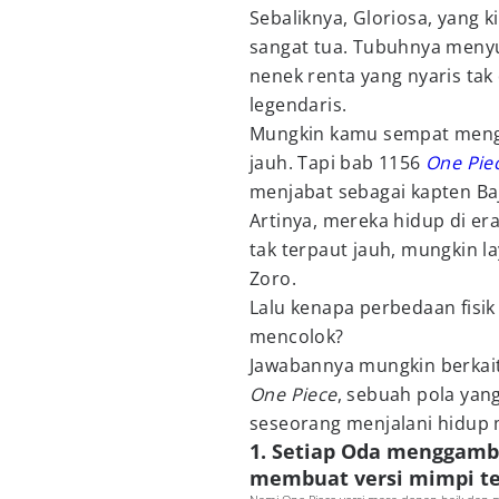
Sebaliknya, Gloriosa, yang ki
sangat tua. Tubuhnya meny
nenek renta yang nyaris tak
legendaris.
Mungkin kamu sempat mengir
jauh. Tapi bab 1156
One Pie
menjabat sebagai kapten Baj
Artinya, mereka hidup di e
tak terpaut jauh, mungkin l
Zoro.
Lalu kenapa perbedaan fisik
mencolok?
Jawabannya mungkin berkai
One Piece
, sebuah pola yan
seseorang menjalani hidup 
1. Setiap Oda menggamba
membuat versi mimpi te