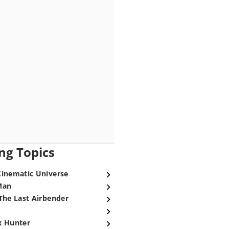
ng Topics
Cinematic Universe
Man
The Last Airbender
x Hunter