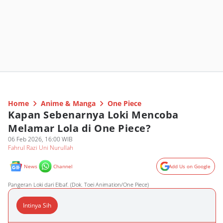
Home
Anime & Manga
One Piece
Kapan Sebenarnya Loki Mencoba
Melamar Lola di One Piece?
06 Feb 2026, 16:00 WIB
Fahrul Razi Uni Nurullah
News
Channel
Add Us on Google
Pangeran Loki dari Elbaf. (Dok. Toei Animation/One Piece)
Intinya Sih