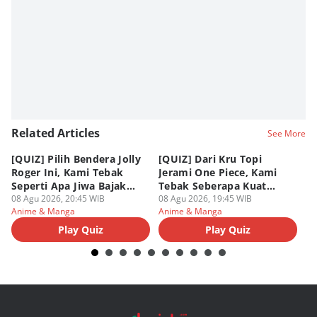
Related Articles
See More
[QUIZ] Pilih Bendera Jolly
[QUIZ] Dari Kru Topi
P
Roger Ini, Kami Tebak
Jerami One Piece, Kami
di
Seperti Apa Jiwa Bajak
Tebak Seberapa Kuat
K
Laut Dalam Dirimu
08 Agu 2026, 20:45 WIB
Mentalmu
08 Agu 2026, 19:45 WIB
08
Anime & Manga
Anime & Manga
An
Play Quiz
Play Quiz