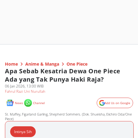
Home
Anime & Manga
One Piece
Apa Sebab Kesatria Dewa One Piece
Ada yang Tak Punya Haki Raja?
06 Jan 2026, 13:00 WIB
Fahrul Razi Uni Nurullah
News
Channel
Add Us on Google
St. Maffey, Figarland Garling, Shepherd Sommers. (Dok. Shueisha, Eiichiro Oda/One
Piece)
Intinya Sih