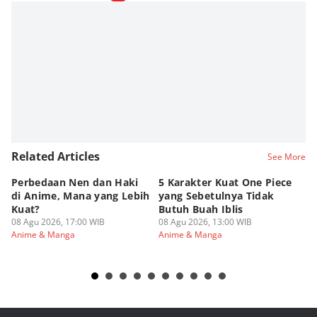
Related Articles
See More
Perbedaan Nen dan Haki
5 Karakter Kuat One Piece
10
di Anime, Mana yang Lebih
yang Sebetulnya Tidak
Ib
Kuat?
Butuh Buah Iblis
R
08 Agu 2026, 17:00 WIB
08 Agu 2026, 13:00 WIB
08
Anime & Manga
Anime & Manga
An