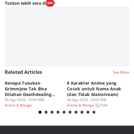
Tonton lebih seru di
Related Articles
See More
Kenapa Tusukan
8 Karakter Anime yang
4
Grimmjow Tak Bisa
Cocok untuk Nama Anak
B
Ditahan Deathdealing
(dan Tidak Mainstream)
Te
Askin Bleach?
06 Agu 2026, 19:00 WIB
06 Agu 2026, 18:00 WIB
06
Polls
Anime & Manga
Anime & Manga
An