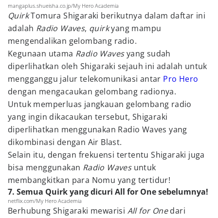
mangaplus.shueisha.co.jp/My Hero Academia
Quirk
Tomura Shigaraki berikutnya dalam daftar ini
adalah
Radio Waves
,
quirk
yang mampu
mengendalikan gelombang radio.
Kegunaan utama
Radio Waves
yang sudah
diperlihatkan oleh Shigaraki sejauh ini adalah untuk
mengganggu jalur telekomunikasi antar
Pro Hero
dengan mengacaukan gelombang radionya.
Untuk memperluas jangkauan gelombang radio
yang ingin dikacaukan tersebut, Shigaraki
diperlihatkan menggunakan Radio Waves yang
dikombinasi dengan Air Blast.
Selain itu, dengan frekuensi tertentu Shigaraki juga
bisa menggunakan
Radio Waves
untuk
membangkitkan para Nomu yang tertidur!
7. Semua Quirk yang dicuri All for One sebelumnya!
netflix.com/My Hero Academia
Berhubung Shigaraki mewarisi
All for One
dari