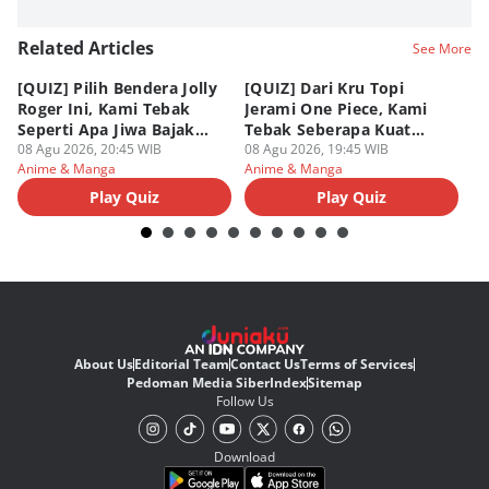
Related Articles
See More
[QUIZ] Pilih Bendera Jolly
[QUIZ] Dari Kru Topi
P
Roger Ini, Kami Tebak
Jerami One Piece, Kami
di
Seperti Apa Jiwa Bajak
Tebak Seberapa Kuat
K
Laut Dalam Dirimu
08 Agu 2026, 20:45 WIB
Mentalmu
08 Agu 2026, 19:45 WIB
08
Anime & Manga
Anime & Manga
An
Play Quiz
Play Quiz
About Us
Editorial Team
Contact Us
Terms of Services
Pedoman Media Siber
Index
Sitemap
Follow Us
Download