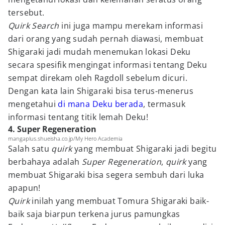
tersebut.
Quirk Search
ini juga mampu merekam informasi
dari orang yang sudah pernah diawasi, membuat
Shigaraki jadi mudah menemukan lokasi Deku
secara spesifik mengingat informasi tentang Deku
sempat direkam oleh Ragdoll sebelum dicuri.
Dengan kata lain Shigaraki bisa terus-menerus
mengetahui
di mana Deku berada
, termasuk
informasi tentang titik lemah Deku!
4. Super Regeneration
mangaplus.shueisha.co.jp/My Hero Academia
Salah satu
quirk
yang membuat Shigaraki jadi begitu
berbahaya adalah
Super Regeneration
,
quirk
yang
membuat Shigaraki bisa segera sembuh dari luka
apapun!
Quirk
inilah yang membuat Tomura Shigaraki baik-
baik saja biarpun terkena jurus pamungkas