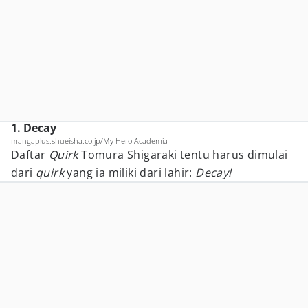
1. Decay
mangaplus.shueisha.co.jp/My Hero Academia
Daftar
Quirk
Tomura Shigaraki tentu harus dimulai
dari
quirk
yang ia miliki dari lahir:
Decay!