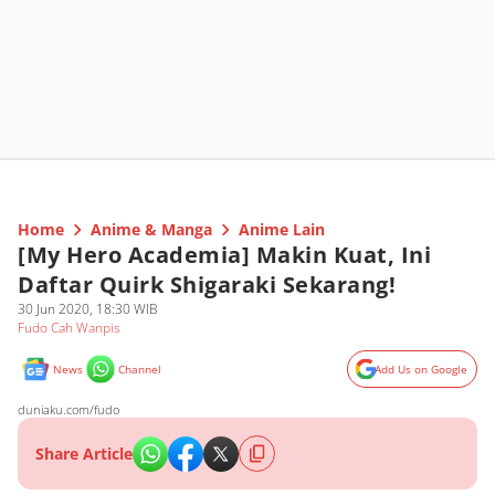
Home
Anime & Manga
Anime Lain
[My Hero Academia] Makin Kuat, Ini
Daftar Quirk Shigaraki Sekarang!
30 Jun 2020, 18:30 WIB
Fudo Cah Wanpis
News
Channel
Add Us on Google
duniaku.com/fudo
Share Article