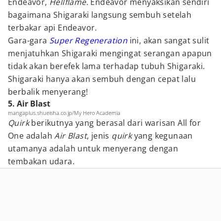
Endeavor,
Hellflame
. Endeavor menyaksikan sendiri
bagaimana Shigaraki langsung sembuh setelah
terbakar api Endeavor.
Gara-gara
Super Regeneration
ini, akan sangat sulit
menjatuhkan Shigaraki mengingat serangan apapun
tidak akan berefek lama terhadap tubuh Shigaraki.
Shigaraki hanya akan sembuh dengan cepat lalu
berbalik menyerang!
5. Air Blast
mangaplus.shueisha.co.jp/My Hero Academia
Quirk
berikutnya yang berasal dari warisan All for
One adalah
Air Blast
, jenis
quirk
yang kegunaan
utamanya adalah untuk menyerang dengan
tembakan udara.