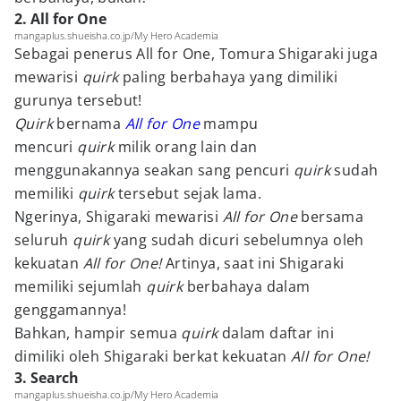
2. All for One
mangaplus.shueisha.co.jp/My Hero Academia
Sebagai penerus All for One, Tomura Shigaraki juga
mewarisi
quirk
paling berbahaya yang dimiliki
gurunya tersebut!
Quirk
bernama
All for One
mampu
mencuri
quirk
milik orang lain dan
menggunakannya seakan sang pencuri
quirk
sudah
memiliki
quirk
tersebut sejak lama.
Ngerinya, Shigaraki mewarisi
All for One
bersama
seluruh
quirk
yang sudah dicuri sebelumnya oleh
kekuatan
All for One!
Artinya, saat ini Shigaraki
memiliki sejumlah
quirk
berbahaya dalam
genggamannya!
Bahkan, hampir semua
quirk
dalam daftar ini
dimiliki oleh Shigaraki berkat kekuatan
All for One
!
3. Search
mangaplus.shueisha.co.jp/My Hero Academia