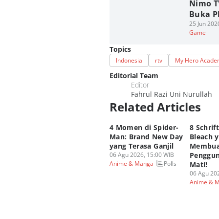
Nimo T
Buka Pl
25 Jun 202
Game
Topics
Indonesia
rtv
My Hero Acade
Editorial Team
Editor
Fahrul Razi Uni Nurullah
Related Articles
4 Momen di Spider-
8 Schrif
Man: Brand New Day
Bleach 
yang Terasa Ganjil
Membua
06 Agu 2026, 15:00 WIB
Penggun
Polls
Anime & Manga
Mati!
06 Agu 202
Anime & 