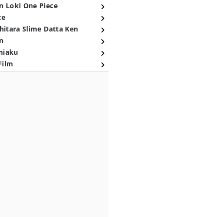
n Loki One Piece
ce
hitara Slime Datta Ken
n
niaku
Film