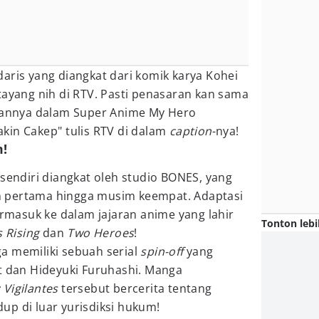
aris yang diangkat dari komik karya Kohei
tayang nih di RTV. Pasti penasaran kan sama
irannya dalam Super Anime My Hero
in Cakep⁣" tulis RTV di dalam
caption
-nya!
m!
 sendiri diangkat oleh studio BONES, yang
 pertama hingga musim keempat. Adaptasi
termasuk ke dalam jajaran anime yang lahir
Tonton lebi
 Rising
dan
Two Heroes
!
uga memiliki sebuah serial
spin-off
yang
t dan Hideyuki Furuhashi. Manga
 Vigilantes
tersebut bercerita tentang
up di luar yurisdiksi hukum!