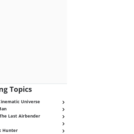
ng Topics
Cinematic Universe
Man
The Last Airbender
x Hunter