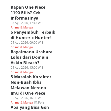
Kapan One Piece
1190 Rilis? Cek
Informasinya
03 Agu 2026, 17:45 WIB
Anime & Manga
6 Penyembuh Terbaik
di Hunter x Hunter!
04 Agu 2026, 09:00 WIB
Anime & Manga
Bagaimana Urahara
Lolos dari Domain
Askin Bleach?
Teknik The
6 Tokoh Bleach yang
5 Masalah Karakte
04 Agu 2026, 15:00 WIB
athdealing Askin
Dilawan Askin
Non-Buah Iblis
Anime & Manga
each, Sangat
Bleach, Ada Ichigo?
Melawan Nerona
5 Masalah Karakter
racun!
05 Agu 2026, 18:00 WIB
Imu di One Piece
Non-Buah Iblis
Anime & Manga
 Agu 2026, 21:00 WIB
05 Agu 2026, 16:00 WIB
Melawan Nerona
Poll
ime & Manga
Anime & Manga
Imu di One Piece
05 Agu 2026, 16:00 WIB
Polls
Anime & Manga
Apa yang Bisa Gon