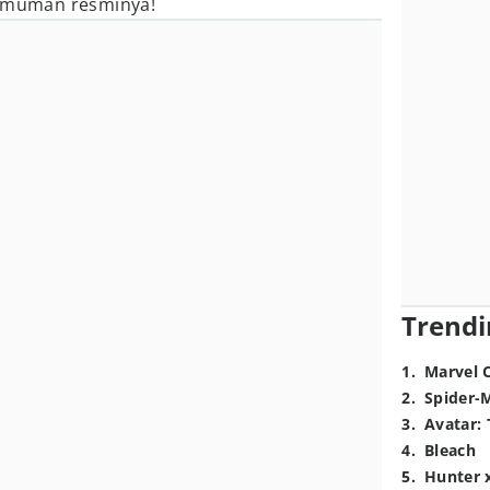
gumuman resminya!
Trendi
1
.
Marvel 
2
.
Spider-
3
.
Avatar: 
4
.
Bleach
5
.
Hunter 