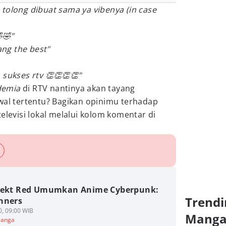
tolong dibuat sama ya vibenya (in case
🤣"
ng the best"
 sukses rtv 👏👏👏👏"
demia
di RTV nantinya akan tayang
wal tertentu? Bagikan opinimu terhadap
elevisi lokal melalui kolom komentar di
jekt Red Umumkan Anime Cyberpunk:
Trendi
nners
0, 09:00 WIB
Mang
Manga