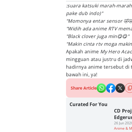
:suara katsuki marah-marah 
pake dub indo)"
"Momonya entar sensor 🤣
"Widih ada anime RTV mema
"Black clover juga min😋😋"
"Makin cinta rtv moga makin
Apakah anime
My Hero Aca
mingguan atau justru di jad
hadirnya anime tersebut di t
bawah ini, ya!
Share Article
Curated For You
CD Pro
Edgeru
26 Jun 202
Anime & 