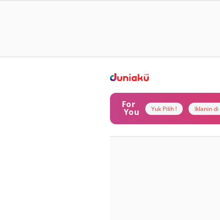
For
Yuk Pilih !
Iklanin d
You