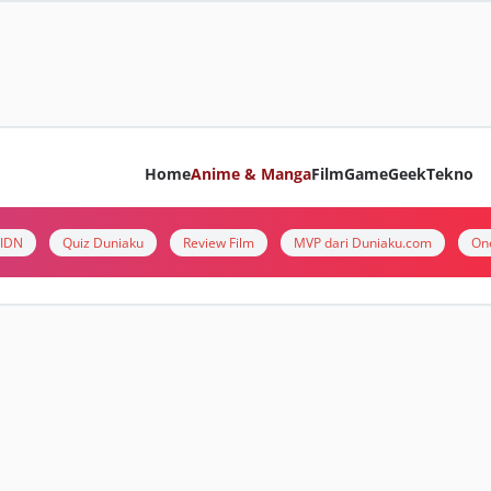
Home
Anime & Manga
Film
Game
Geek
Tekno
i IDN
Quiz Duniaku
Review Film
MVP dari Duniaku.com
On