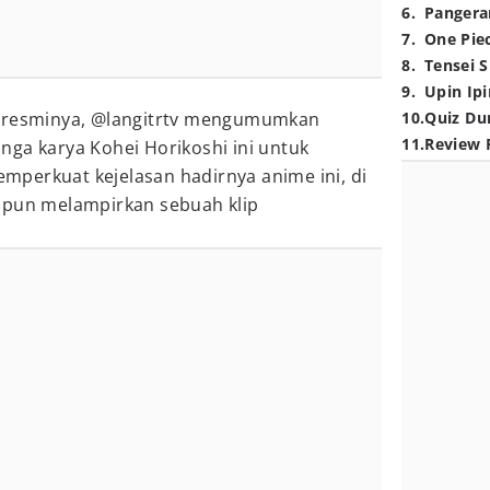
6
.
Pangera
7
.
One Pie
8
.
Tensei S
9
.
Upin Ipi
m resminya, @langitrtv mengumumkan
10
.
Quiz Du
11
.
Review 
nga karya Kohei Horikoshi ini untuk
perkuat kejelasan hadirnya anime ini, di
 pun melampirkan sebuah klip