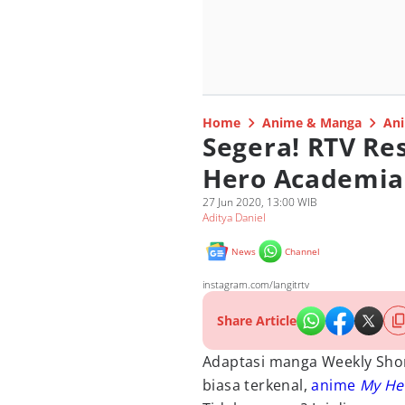
Home
Anime & Manga
Ani
Segera! RTV R
Hero Academia d
27 Jun 2020, 13:00 WIB
Aditya Daniel
News
Channel
instagram.com/langitrtv
Share Article
Adaptasi manga Weekly Sho
biasa terkenal,
anime
My He