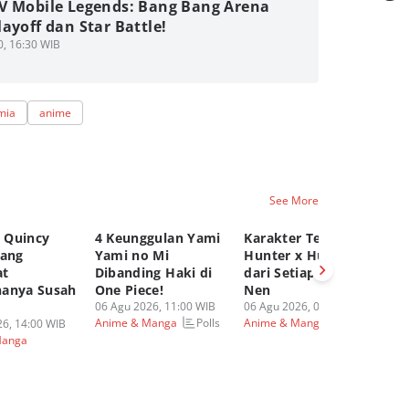
V Mobile Legends: Bang Bang Arena
ayoff dan Star Battle!
0, 16:30 WIB
mia
anime
See More
t Quincy
4 Keunggulan Yami
Karakter Terkuat
5 
yang
Yami no Mi
Hunter x Hunter
De
t
Dibanding Haki di
dari Setiap Kategori
Bl
anya Susah
One Piece!
Nen
Be
06 Agu 2026, 11:00 WIB
06 Agu 2026, 09:00 WIB
05
Polls
Polls
Anime & Manga
Anime & Manga
An
6, 14:00 WIB
Manga