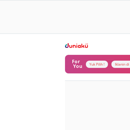
For
Yuk Pilih !
Iklanin d
You