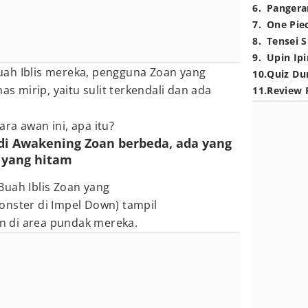
6
.
Pangera
7
.
One Pie
8
.
Tensei S
9
.
Upin Ipi
ah Iblis mereka, pengguna Zoan yang
10
.
Quiz Du
as mirip, yaitu sulit terkendali dan ada
11
.
Review 
ra awan ini, apa itu?
di Awakening Zoan berbeda, ada yang
 yang hitam
Buah Iblis Zoan yang
monster di Impel Down) tampil
n di area pundak mereka.