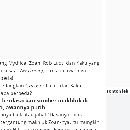
ang Mythical Zoan, Rob Lucci dan Kaku yang
asa saat
Awakening
pun ada awannya.
rbeda!
, sedangkan
Gorosei
, Lucci, dan Kaku
Tonton lebi
enapa berbeda?
 berdasarkan sumber makhluk di
ci, awannya putih
nya baik atau jahat? Rasanya tidak
au tergantung makhluk Zoan-nya, itu mungkin!
ahari Nika, sosok yang diagungkan sebagai