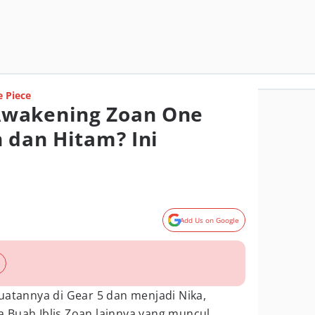
 Piece
wakening Zoan One
h dan Hitam? Ini
Add Us on Google
uatannya di Gear 5 dan menjadi Nika,
 Buah Iblis Zoan lainnya yang muncul