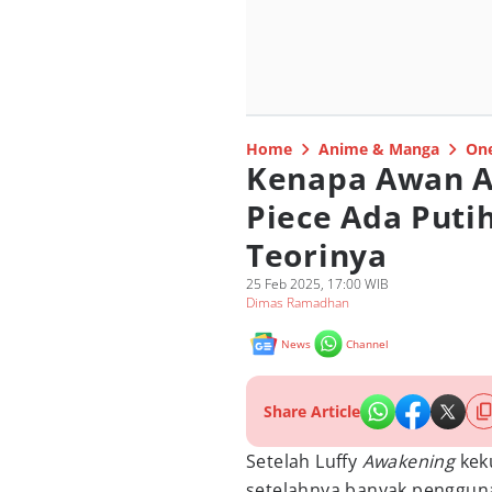
Home
Anime & Manga
One
Kenapa Awan A
Piece Ada Puti
Teorinya
25 Feb 2025, 17:00 WIB
Dimas Ramadhan
News
Channel
Share Article
Setelah Luffy
Awakening
kek
setelahnya banyak pengguna