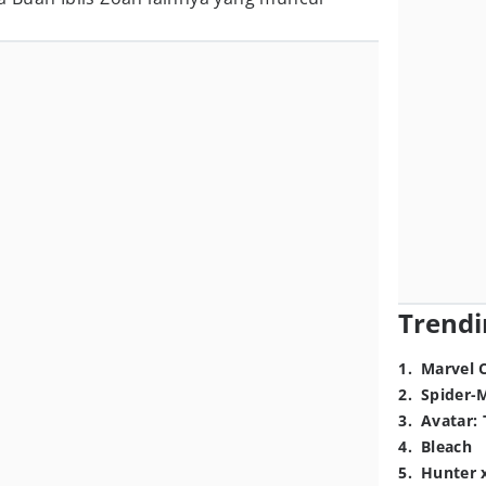
Trendi
1
.
Marvel 
2
.
Spider-
3
.
Avatar: 
4
.
Bleach
5
.
Hunter 