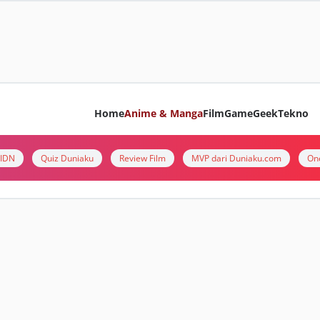
Home
Anime & Manga
Film
Game
Geek
Tekno
i IDN
Quiz Duniaku
Review Film
MVP dari Duniaku.com
On