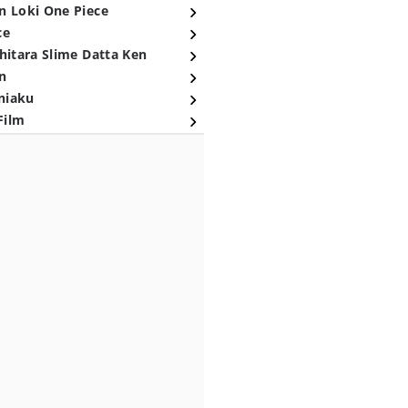
n Loki One Piece
ce
hitara Slime Datta Ken
n
niaku
Film