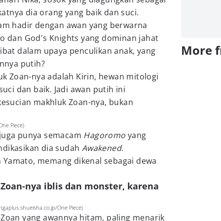
tnya dia orang yang baik dan suci.
gham hadir dengan awan yang berwarna
to dan God's Knights yang dominan jahat
More 
libat dalam upaya penculikan anak, yang
annya putih?
 Zoan-nya adalah Kirin, hewan mitologi
i dan baik. Jadi awan putih ini
esucian makhluk Zoan-nya, bukan
One Piece)
o juga punya semacam
Hagoromo
yang
ndikasikan dia sudah
Awakened
.
n Yamato, memang dikenal sebagai dewa
Zoan-nya iblis dan monster, karena
gaplus.shueisha.co.jp/One Piece)
g
Zoan yang awannya hitam, paling menarik