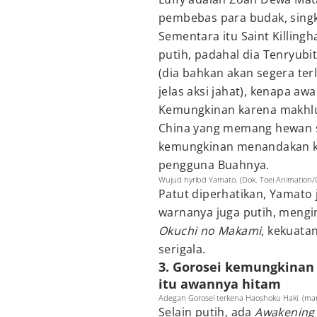
pembebas para budak, singka
Sementara itu Saint Killin
putih, padahal dia Tenryubi
(dia bahkan akan segera ter
jelas aksi jahat), kenapa aw
Kemungkinan karena makhluk
China yang memang hewan suc
kemungkinan menandakan k
pengguna Buahnya.
Wujud hyribd Yamato. (Dok. Toei Animation/
Patut diperhatikan, Yamat
warnanya juga putih, mengi
Okuchi no Makami
, kekuata
serigala.
3. Gorosei kemungkinan 
itu awannya hitam
Adegan Gorosei terkena Haoshoku Haki. (man
Selain putih, ada
Awakenin