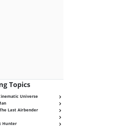
ng Topics
Cinematic Universe
Man
The Last Airbender
x Hunter