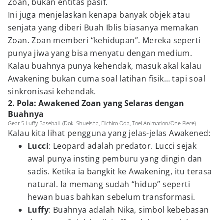
Zoan, bukan entitas pasif.
Ini juga menjelaskan kenapa banyak objek atau
senjata yang diberi Buah Iblis biasanya memakan
Zoan. Zoan memberi “kehidupan”. Mereka seperti
punya jiwa yang bisa menyatu dengan medium.
Kalau buahnya punya kehendak, masuk akal kalau
Awakening bukan cuma soal latihan fisik… tapi soal
sinkronisasi kehendak.
2. Pola: Awakened Zoan yang Selaras dengan
Buahnya
Gear 5 Luffy Baseball. (Dok. Shueisha, Eiichiro Oda, Toei Animation/One Piece)
Kalau kita lihat pengguna yang jelas-jelas Awakened:
Lucci
: Leopard adalah predator. Lucci sejak
awal punya insting pemburu yang dingin dan
sadis. Ketika ia bangkit ke Awakening, itu terasa
natural. Ia memang sudah “hidup” seperti
hewan buas bahkan sebelum transformasi.
Luffy
: Buahnya adalah Nika, simbol kebebasan