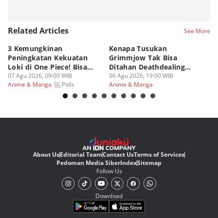
Related Articles
See More
3 Kemungkinan
Kenapa Tusukan
8 
Peningkatan Kekuatan
Grimmjow Tak Bisa
C
Loki di One Piece! Bisa
Ditahan Deathdealing
(d
Lebih OP?
07 Agu 2026, 09:00 WIB
Askin Bleach?
06 Agu 2026, 19:00 WIB
06
Polls
Anime & Manga
Anime & Manga
An
About Us
Editorial Team
Contact Us
Terms of Services
Pedoman Media Siber
Index
Sitemap
Follow Us
Download