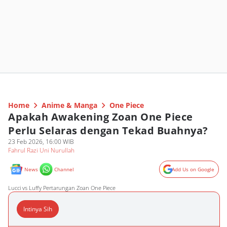
Home
Anime & Manga
One Piece
Apakah Awakening Zoan One Piece
Perlu Selaras dengan Tekad Buahnya?
23 Feb 2026, 16:00 WIB
Fahrul Razi Uni Nurullah
News
Channel
Add Us on Google
Lucci vs Luffy Pertarungan Zoan One Piece
Intinya Sih