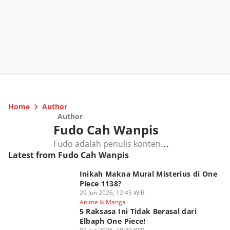
Home
Author
Author
Fudo Cah Wanpis
Fudo adalah penulis konten
Latest from Fudo Cah Wanpis
berpengalaman yang menulis di
Duniaku.com, fokusnya meliputi anime dan
Inikah Makna Mural Misterius di One
manga, khususnya One Piece. Fudo selalu
Piece 1138?
menjaga akurasi, inklusivitas, dan
29 Jun 2026, 12:45 WIB
kepercayaan pembaca.
Anime & Manga
5 Raksasa Ini Tidak Berasal dari
Elbaph One Piece!