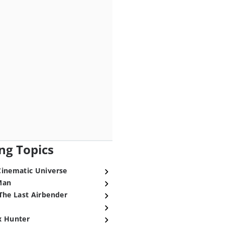
ng Topics
Cinematic Universe
Man
The Last Airbender
x Hunter