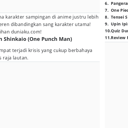
6
.
Pangera
7
.
One Pie
a karakter sampingan di anime justru lebih
8
.
Tensei S
 keren dibandingkan sang karakter utama!
9
.
Upin Ipi
10
.
Quiz Du
ilihan duniaku.com!
11
.
Review 
 Shinkaio (One Punch Man)
empat terjadi krisis yang cukup berbahaya
 raja lautan.