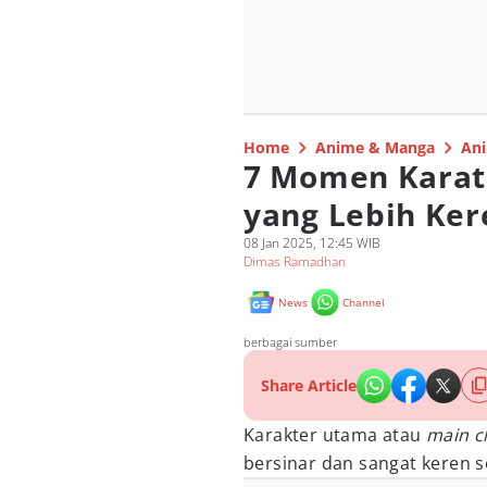
Home
Anime & Manga
Ani
7 Momen Karat
yang Lebih Ker
08 Jan 2025, 12:45 WIB
Dimas Ramadhan
News
Channel
berbagai sumber
Share Article
Karakter utama atau
main c
bersinar dan sangat keren s