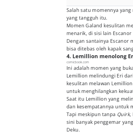
Salah satu momennya yang 
yang tangguh itu.
Momen Galand kesulitan men
menarik, di sisi lain Escan
Dengan santainya Escanor 
bisa ditebas oleh kapak sa
4. Lemillion menolong E
comicbook.com
Ini adalah momen yang buka
Lemillion melindungi Eri d
kesulitan melawan Lemillio
untuk menghilangkan kekua
Saat itu Lemillion yang mel
dan kesempatannya untuk m
Tapi meskipun tanpa
Quirk
,
sini banyak penggemar yang 
Deku.