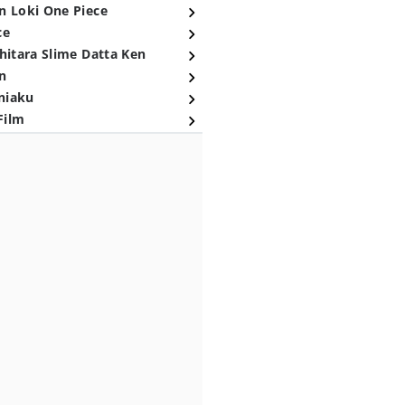
n Loki One Piece
ce
hitara Slime Datta Ken
n
niaku
Film