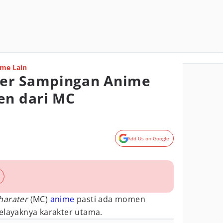
me Lain
er Sampingan Anime
en dari MC
Add Us on Google
harater
(MC)
anime
pasti ada momen
elayaknya karakter utama.