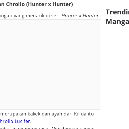
an Chrollo (Hunter x Hunter)
Trendi
rungan yang menarik di seri
Hunter x Hunter
.
Mang
 merupakan kakek dan ayah dari Killua itu
hrollo Lucifer
.
 hebat yang menguasai
Nen
dengan sangat