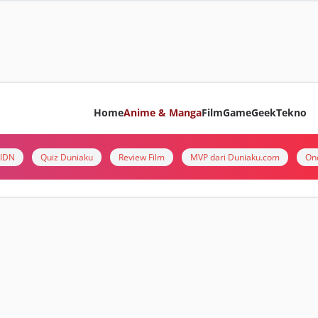
Home
Anime & Manga
Film
Game
Geek
Tekno
i IDN
Quiz Duniaku
Review Film
MVP dari Duniaku.com
On