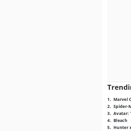
Trendi
1
.
Marvel 
2
.
Spider-
3
.
Avatar: 
4
.
Bleach
5
.
Hunter 