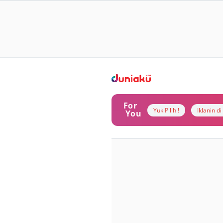
For
Yuk Pilih !
Iklanin d
You