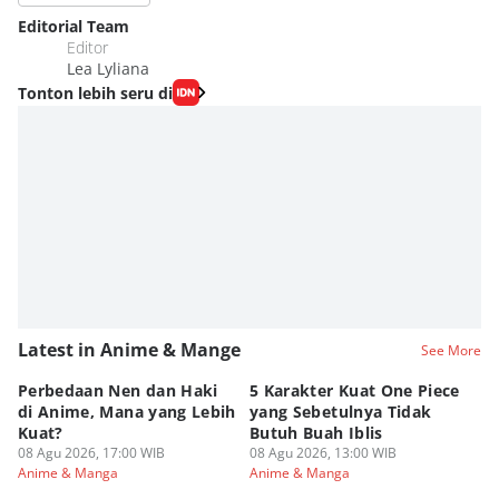
Editorial Team
Editor
Lea Lyliana
Tonton lebih seru di
Latest in Anime & Mange
See More
Perbedaan Nen dan Haki
5 Karakter Kuat One Piece
10
di Anime, Mana yang Lebih
yang Sebetulnya Tidak
Ib
Kuat?
Butuh Buah Iblis
R
08 Agu 2026, 17:00 WIB
08 Agu 2026, 13:00 WIB
08
Anime & Manga
Anime & Manga
An