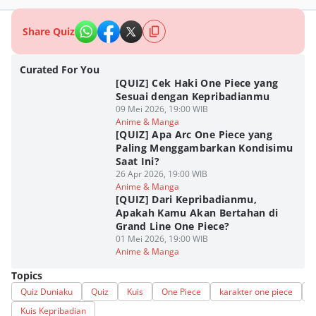
Share Quiz
Curated For You
[QUIZ] Cek Haki One Piece yang
Sesuai dengan Kepribadianmu
09 Mei 2026, 19:00 WIB
Anime & Manga
[QUIZ] Apa Arc One Piece yang
Paling Menggambarkan Kondisimu
Saat Ini?
26 Apr 2026, 19:00 WIB
Anime & Manga
[QUIZ] Dari Kepribadianmu,
Apakah Kamu Akan Bertahan di
Grand Line One Piece?
01 Mei 2026, 19:00 WIB
Anime & Manga
Topics
Quiz Duniaku
Quiz
Kuis
One Piece
karakter one piece
k
Kuis Kepribadian