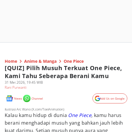
Home
Anime & Manga
One Piece
[QUIZ] Pilih Musuh Terkuat One Piece,
Kami Tahu Seberapa Berani Kamu
31 Mei 2026, 19:45 WIB
Rani Purwanti
News
Channel
Add Us on Google
ilustrasi Arc Wano (X.com/ToeiAnimation)
Kalau kamu hidup di dunia
One Piece
,
kamu harus
berani menghadapi musuh yang bahkan jauh lebih
kuat darimu. Setiap musuh punya aura yang