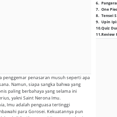
6
.
Pangera
7
.
One Pie
8
.
Tensei S
9
.
Upin Ipi
10
.
Quiz Du
11
.
Review 
ra penggemar penasaran musuh seperti apa
sana. Namun, siapa sangka bahwa yang
nis paling berbahaya yang selama ini
ius, yakni Saint Nerona Imu.
ia, Imu adalah penguasa tertinggi
bawahi para Gorosei. Kekuatannya pun