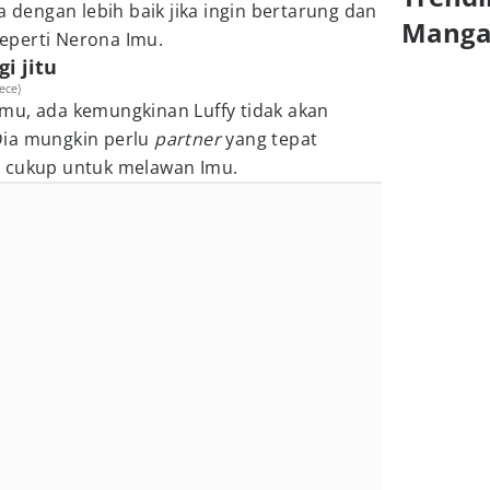
engan lebih baik jika ingin bertarung dan
Mang
eperti Nerona Imu.
gi jitu
ece)
mu, ada kemungkinan Luffy tidak akan
Dia mungkin perlu
partner
yang tepat
g cukup untuk melawan Imu.