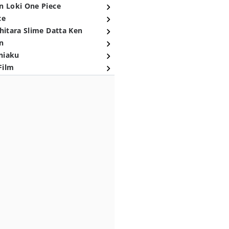
n Loki One Piece
ce
hitara Slime Datta Ken
n
niaku
Film