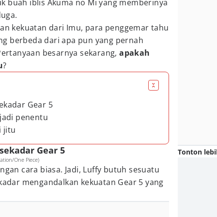
uk buah iblis Akuma no Mi yang memberinya
uga.
gian kekuatan dari Imu, para penggemar tahu
ng berbeda dari apa pun yang pernah
 Pertanyaan besarnya sekarang,
apakah
u
?
sekadar Gear 5
a jadi penentu
 jitu
 sekadar Gear 5
Tonton lebi
ation/One Piece)
ngan cara biasa. Jadi, Luffy butuh sesuatu
sekadar mengandalkan kekuatan Gear 5 yang