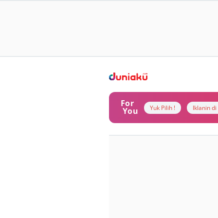
For
Yuk Pilih !
Iklanin d
You