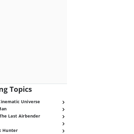
ng Topics
Cinematic Universe
Man
The Last Airbender
x Hunter