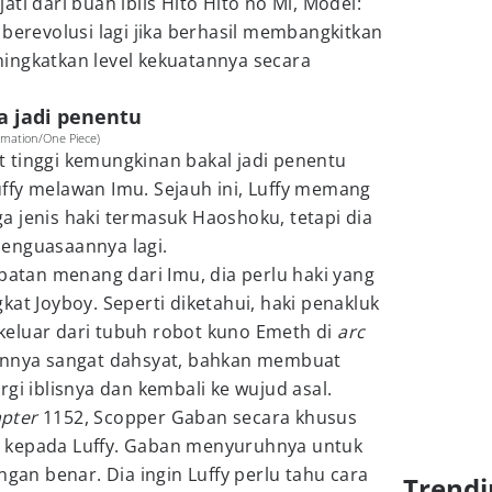
ti dari buah iblis Hito Hito no Mi, Model:
 berevolusi lagi jika berhasil membangkitkan
ingkatkan level kekuatannya secara
sa jadi penentu
imation/One Piece)
kat tinggi kemungkinan bakal jadi penentu
ffy melawan Imu. Sejauh ini, Luffy memang
 jenis haki termasuk Haoshoku, tetapi dia
enguasaannya lagi.
mpatan menang dari Imu, dia perlu haki yang
kat Joyboy. Seperti diketahui, haki penakluk
eluar dari tubuh robot kuno Emeth di
arc
tannya sangat dahsyat, bahkan membuat
gi iblisnya dan kembali ke wujud asal.
pter
1152, Scopper Gaban secara khusus
 kepada Luffy. Gaban menyuruhnya untuk
n benar. Dia ingin Luffy perlu tahu cara
Trendi