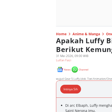
Home
Anime & Manga
One
Apakah Luffy B
Berikut Kemun
31 Mei 2026, 09:00 WIB
Lutfan Faizi
News
Channel
wujud Gear 5 Luffy (dok. Toei Animation/One
Intinya Sih
Di arc Elbaph, Luffy mengha
Saint Nerona Imu.