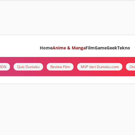
Home
Anime & Manga
Film
Game
Geek
Tekno
i IDN
Quiz Duniaku
Review Film
MVP dari Duniaku.com
On