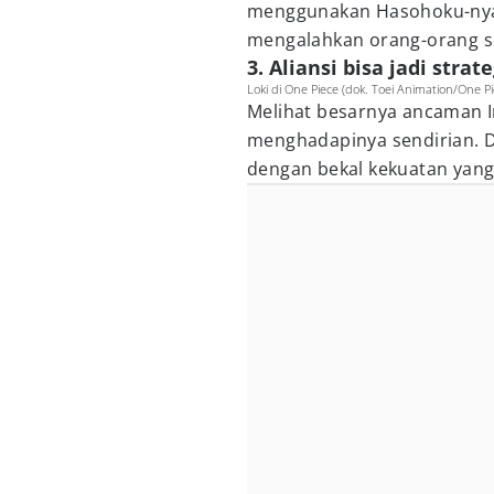
menggunakan Hasohoku-nya d
mengalahkan orang-orang s
3. Aliansi bisa jadi strate
Loki di One Piece (dok. Toei Animation/One Pi
Melihat besarnya ancaman I
menghadapinya sendirian. 
dengan bekal kekuatan yan