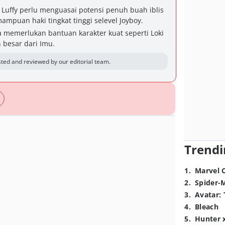
Luffy perlu menguasai potensi penuh buah iblis
mpuan haki tingkat tinggi selevel Joyboy.
 memerlukan bantuan karakter kuat seperti Loki
besar dari Imu.
ted and reviewed by our editorial team.
Trendi
1
.
Marvel 
2
.
Spider-
3
.
Avatar: 
4
.
Bleach
5
.
Hunter 