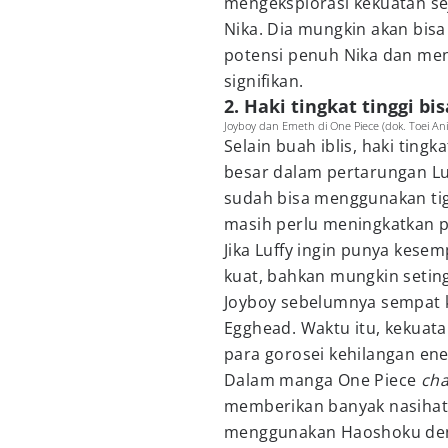
mengeksplorasi kekuatan seja
Nika. Dia mungkin akan bisa
potensi penuh Nika dan men
signifikan.
2. Haki tingkat tinggi bi
Joyboy dan Emeth di One Piece (dok. Toei An
Selain buah iblis, haki ting
besar dalam pertarungan Lu
sudah bisa menggunakan tiga
masih perlu meningkatkan p
Jika Luffy ingin punya kese
kuat, bahkan mungkin seting
Joyboy sebelumnya sempat k
Egghead. Waktu itu, kekua
para gorosei kehilangan ener
Dalam manga One Piece
cha
memberikan banyak nasihat
menggunakan Haoshoku denga