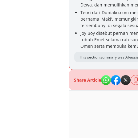
Dewa, dan memulihkan mere
Teori dari Duniaku.com me
bernama 'Maki', memungki
tersembunyi di segala ses
Joy Boy disebut pernah m
tubuh Emet selama ratusa
Omen serta membuka kemung
This section summary was AI-assis
Share Article