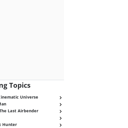
ng Topics
Cinematic Universe
Man
The Last Airbender
x Hunter