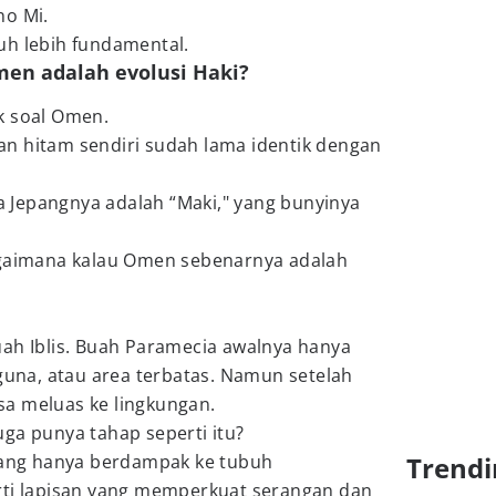
no Mi.
uh lebih fundamental.
men adalah evolusi Haki?
k soal Omen.
n hitam sendiri sudah lama identik dengan
ma Jepangnya adalah “Maki," yang bunyinya
agaimana kalau Omen sebenarnya adalah
uah Iblis. Buah Paramecia awalnya hanya
na, atau area terbatas. Namun setelah
a meluas ke lingkungan.
ga punya tahap seperti itu?
 yang hanya berdampak ke tubuh
Trendi
rti lapisan yang memperkuat serangan dan