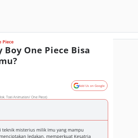
 Piece
 Boy One Piece Bisa
Imu?
Add Us on Google
dok. Toei Animation/ One Piece)
teknik misterius milik Imu yang mampu
menciptakan ledakan, memperkuat Kesatria