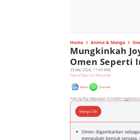
Home
Anime & Manga
One
Mungkinkah Joy
Omen Seperti 
29 Mei 2026, 11:00 WIB
Fahrul Razi Uni Nurullah
News
Channel
Haki Joy Boy dilepaskan di Insiden Egghead (
Intinya Sih
Omen digambarkan sebagai 
mengubah bentuk senjata, 