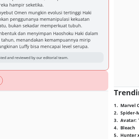
ka hampir seketika.
nyebut Omen mungkin evolusi tertinggi Haki
nkan penggunanya memanipulasi kekuatan
uatu, bukan sekadar memperkuat tubuh.
embentuk dan menyimpan Haoshoku Haki dalam
n tahun, menandakan kemampuannya mirip
kinan Luffy bisa mencapai level serupa.
ted and reviewed by our editorial team.
Trendi
1
.
Marvel 
2
.
Spider-
3
.
Avatar: 
4
.
Bleach
5
.
Hunter 