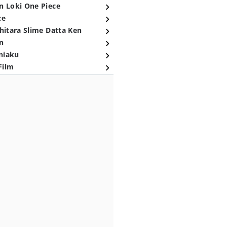
n Loki One Piece
ce
hitara Slime Datta Ken
n
niaku
Film