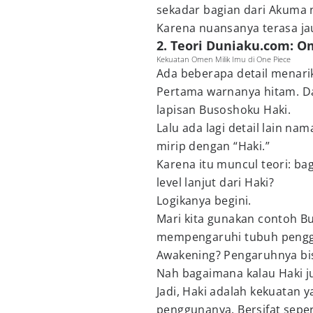
sekadar bagian dari Akuma 
Karena nuansanya terasa ja
2. Teori Duniaku.com: O
Kekuatan Omen Milik Imu di One Piece
Ada beberapa detail menari
Pertama warnanya hitam. Da
lapisan Busoshoku Haki.
Lalu ada lagi detail lain na
mirip dengan “Haki.”
Karena itu muncul teori: b
level lanjut dari Haki?
Logikanya begini.
Mari kita gunakan contoh B
mempengaruhi tubuh penggu
Awakening? Pengaruhnya bis
Nah bagaimana kalau Haki ju
Jadi, Haki adalah kekuatan
penggunanya. Bersifat sepe