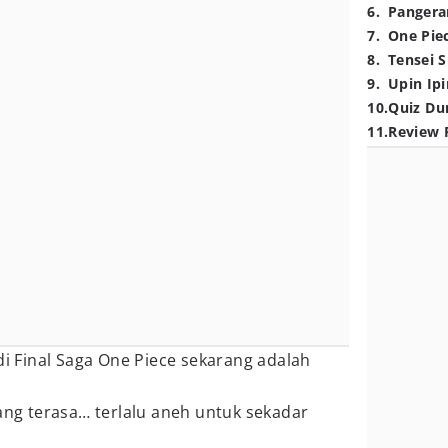
6
.
Pangera
7
.
One Pie
8
.
Tensei S
9
.
Upin Ipi
10
.
Quiz Du
11
.
Review 
di Final Saga One Piece sekarang adalah
yang terasa… terlalu aneh untuk sekadar