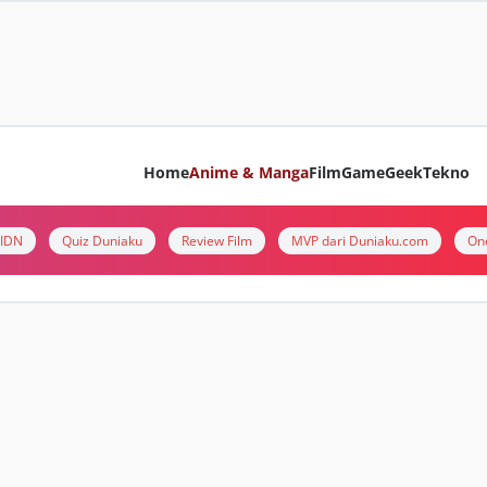
Home
Anime & Manga
Film
Game
Geek
Tekno
i IDN
Quiz Duniaku
Review Film
MVP dari Duniaku.com
On