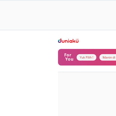
For
Yuk Pilih !
Iklanin d
You