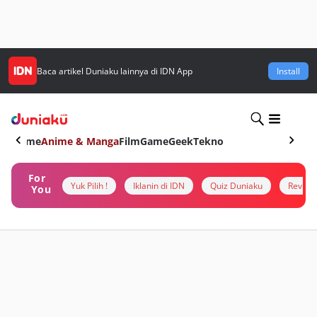
Baca artikel
Duniaku
lainnya di IDN App
Install
Home
Anime & Manga
Film
Game
Geek
Tekno
For
Yuk Pilih !
Iklanin di IDN
Quiz Duniaku
Review
You