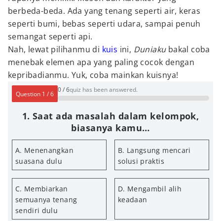
berbeda-beda. Ada yang tenang seperti air, keras
seperti bumi, bebas seperti udara, sampai penuh
semangat seperti api.
Nah, lewat pilihanmu di
kuis
ini,
Duniaku
bakal coba
menebak elemen apa yang paling cocok dengan
kepribadianmu. Yuk, coba mainkan kuisnya!
0
/
6
quiz has been answered.
Question
1
/
6
1. Saat ada masalah dalam kelompok,
biasanya kamu…
A. Menenangkan
B. Langsung mencari
suasana dulu
solusi praktis
C. Membiarkan
D. Mengambil alih
semuanya tenang
keadaan
sendiri dulu