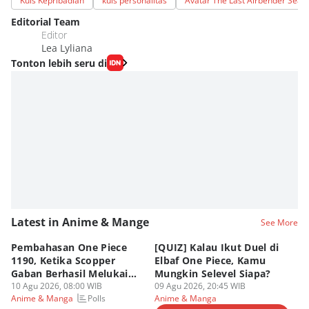
Kuis Kepribadian
kuis personalitas
Avatar The Last Airbender Seas
Editorial Team
Editor
Lea Lyliana
Tonton lebih seru di
Latest in Anime & Mange
See More
Pembahasan One Piece
[QUIZ] Kalau Ikut Duel di
7 
1190, Ketika Scopper
Elbaf One Piece, Kamu
Bi
Gaban Berhasil Melukai
Mungkin Selevel Siapa?
Ma
Imu
10 Agu 2026, 08:00 WIB
09 Agu 2026, 20:45 WIB
09
Polls
Anime & Manga
Anime & Manga
An