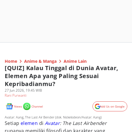
Home
Anime & Manga
Anime Lain
[QUIZ] Kalau Tinggal di Dunia Avatar,
Elemen Apa yang Paling Sesuai
Kepribadianmu?
27 Jun 2026, 19:45 WIB
Rani Purwanti
News
Channel
Add Us on Google
Avatar: Aang, The Last Air Bender (dok. Nickelodeon/Avatar: Aang)
Setiap
elemen
di
Avatar
: The Last Airbender
rupanya memiliki filosofi dan karakter yang