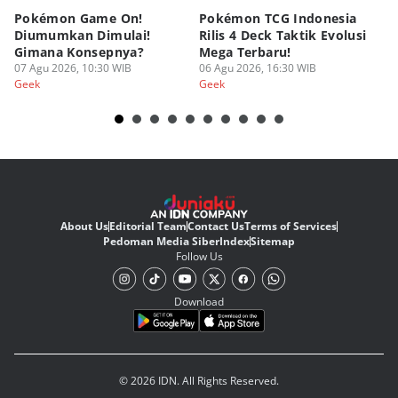
Pokémon Game On!
Pokémon TCG Indonesia
Aw
Diumumkan Dimulai!
Rilis 4 Deck Taktik Evolusi
Bu
Gimana Konsepnya?
Mega Terbaru!
P
07 Agu 2026, 10:30 WIB
06 Agu 2026, 16:30 WIB
20
05
Geek
Geek
Ge
About Us
Editorial Team
Contact Us
Terms of Services
Pedoman Media Siber
Index
Sitemap
Follow Us
Download
© 2026 IDN. All Rights Reserved.