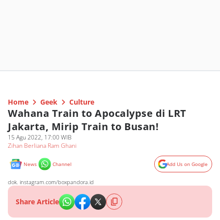
Home
Geek
Culture
Wahana Train to Apocalypse di LRT
Jakarta, Mirip Train to Busan!
15 Agu 2022, 17:00 WIB
Zihan Berliana Ram Ghani
News
Channel
Add Us on Google
dok. instagram.com/boxpandora.id
Share Article