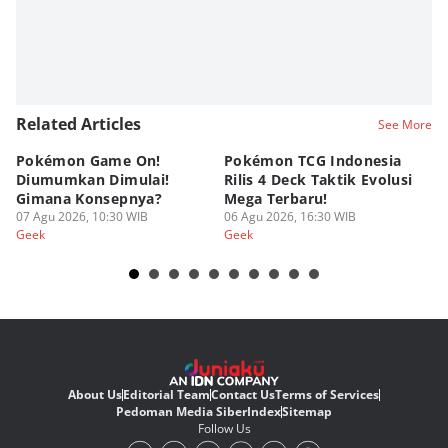
Editor
Fahreza Murnanda
Related Articles
See More
Pokémon Game On!
Pokémon TCG Indonesia
Aw
Diumumkan Dimulai!
Rilis 4 Deck Taktik Evolusi
Bu
Gimana Konsepnya?
Mega Terbaru!
P
07 Agu 2026, 10:30 WIB
06 Agu 2026, 16:30 WIB
20
05
Geek
Geek
Ge
About Us
Editorial Team
Contact Us
Terms of Services
Pedoman Media Siber
Index
Sitemap
Follow Us