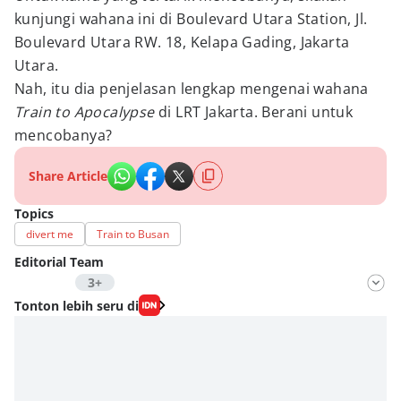
kunjungi wahana ini di Boulevard Utara Station, Jl.
Boulevard Utara RW. 18, Kelapa Gading, Jakarta
Utara.
Nah, itu dia penjelasan lengkap mengenai wahana
Train to Apocalypse
di LRT Jakarta. Berani untuk
mencobanya?
Share Article
Topics
divert me
Train to Busan
Editorial Team
3+
Editor
Tonton lebih seru di
Nadia Agatha Pramesthi
Editor
Zihan Berliana Ram Ghani