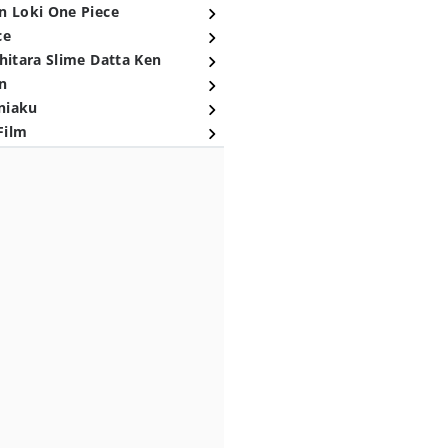
n Loki One Piece
ce
hitara Slime Datta Ken
n
niaku
Film