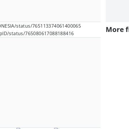
DONESIA/status/765113374061400065
More 
opID/status/765080617088188416