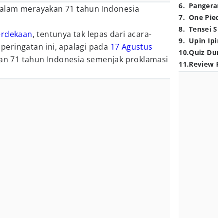
6
.
Pangera
alam merayakan 71 tahun Indonesia
7
.
One Pie
8
.
Tensei S
erdekaan
, tentunya tak lepas dari acara-
9
.
Upin Ipi
eringatan ini, apalagi pada
17 Agustus
10
.
Quiz Du
kan 71 tahun Indonesia semenjak proklamasi
11
.
Review 