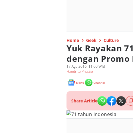
Home
Geek
Culture
Yuk Rayakan 71
dengan Promo 
17 Agu 2016, 11:00 WIB
Handrito PhatSo
News
Channel
Share Article