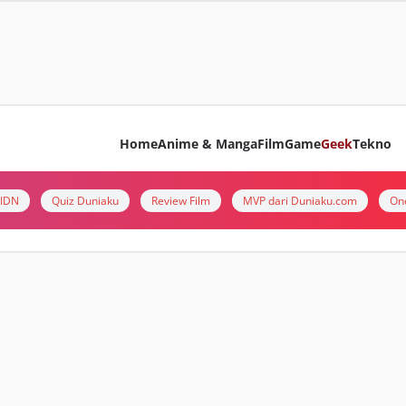
Home
Anime & Manga
Film
Game
Geek
Tekno
i IDN
Quiz Duniaku
Review Film
MVP dari Duniaku.com
On