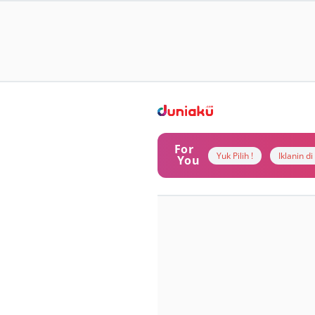
For
Yuk Pilih !
Iklanin d
You