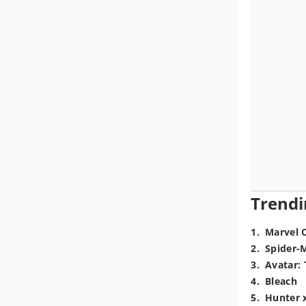
Trendi
1
.
Marvel 
2
.
Spider-
3
.
Avatar: 
4
.
Bleach
5
.
Hunter 