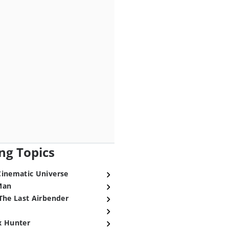
ng Topics
Cinematic Universe
Man
The Last Airbender
x Hunter