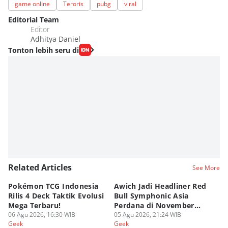
game online
Teroris
pubg
viral
Editorial Team
Editor
Adhitya Daniel
Tonton lebih seru di
Related Articles
See More
Pokémon TCG Indonesia
Awich Jadi Headliner Red
Ko
Rilis 4 Deck Taktik Evolusi
Bull Symphonic Asia
Du
Mega Terbaru!
Perdana di November
Ha
06 Agu 2026, 16:30 WIB
2026!
05 Agu 2026, 21:24 WIB
Sy
03
Geek
Geek
Ge