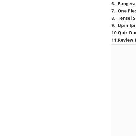
6
.
Pangera
7
.
One Pie
8
.
Tensei S
9
.
Upin Ipi
10
.
Quiz Du
11
.
Review 