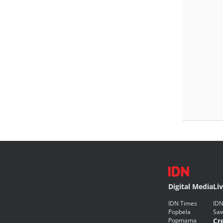
Digital Media
Li
IDN Times
IDN
Popbela
Saw
Popmama
Cr