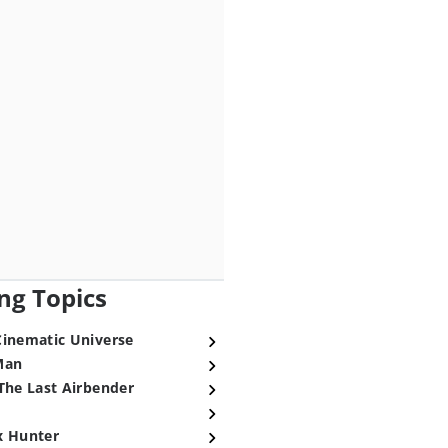
ng Topics
Cinematic Universe
Man
The Last Airbender
x Hunter