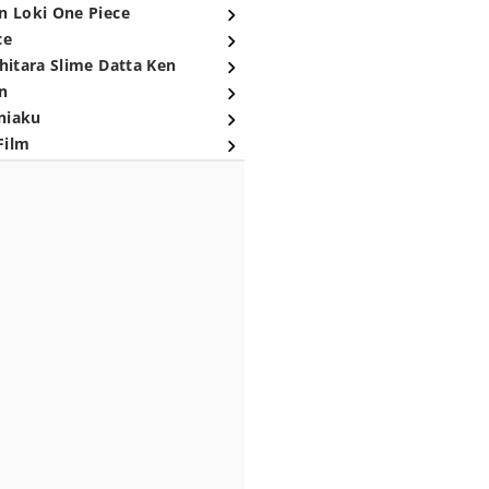
n Loki One Piece
ce
hitara Slime Datta Ken
n
niaku
Film