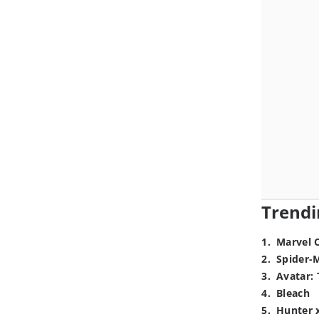
Trendi
1
.
Marvel 
2
.
Spider-
3
.
Avatar: 
4
.
Bleach
5
.
Hunter 