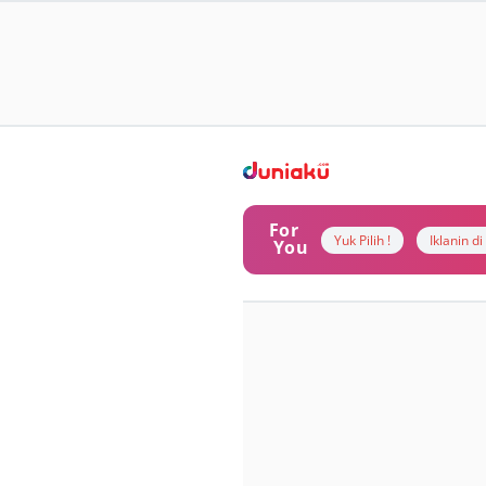
For
Yuk Pilih !
Iklanin d
You