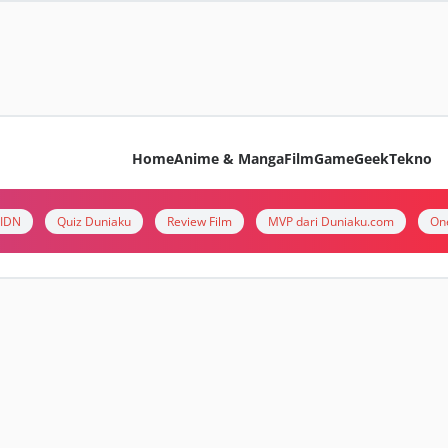
Home
Anime & Manga
Film
Game
Geek
Tekno
i IDN
Quiz Duniaku
Review Film
MVP dari Duniaku.com
On