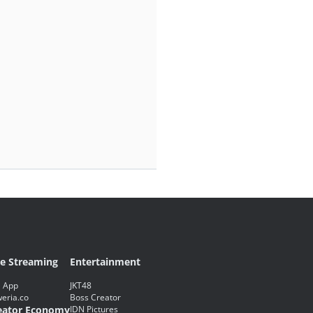
ve Streaming
Entertainment
 App
JKT48
eria.co
Boss Creator
eator Economy
IDN Pictures