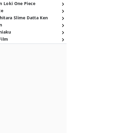
n Loki One Piece
ce
hitara Slime Datta Ken
n
niaku
Film