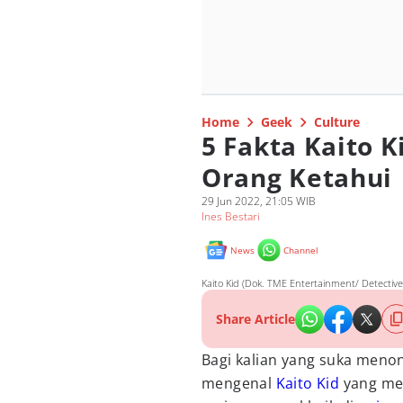
Home
Geek
Culture
5 Fakta Kaito 
Orang Ketahui
29 Jun 2022, 21:05 WIB
Ines Bestari
News
Channel
Kaito Kid (Dok. TME Entertainment/ Detectiv
Share Article
Bagi kalian yang suka men
mengenal
Kaito Kid
yang mer