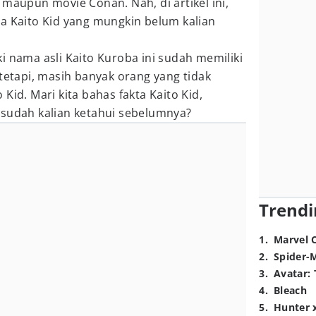
maupun movie Conan. Nah, di artikel ini,
a Kaito Kid yang mungkin belum kalian
i nama asli Kaito Kuroba ini sudah memiliki
 tetapi, masih banyak orang yang tidak
Kid. Mari kita bahas fakta Kaito Kid,
 sudah kalian ketahui sebelumnya?
Trendi
1
.
Marvel 
2
.
Spider-
3
.
Avatar: 
4
.
Bleach
5
.
Hunter 