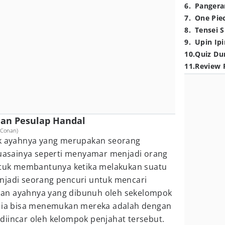
6
.
Pangera
7
.
One Pie
8
.
Tensei S
9
.
Upin Ipi
10
.
Quiz Du
11
.
Review 
 dan Pesulap Handal
 Conan)
ak ayahnya yang merupakan seorang
ikuasainya seperti menyamar menjadi orang
untuk membantunya ketika melakukan suatu
njadi seorang pencuri untuk mencari
an ayahnya yang dibunuh oleh sekelompok
a ia bisa menemukan mereka adalah dengan
diincar oleh kelompok penjahat tersebut.