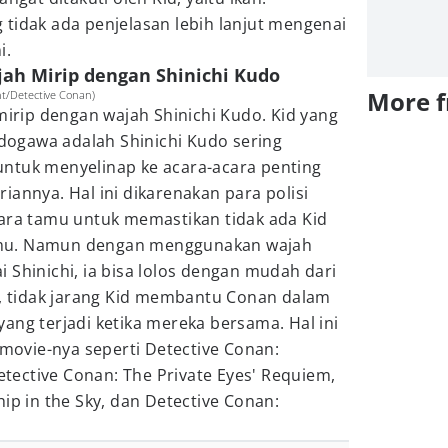
tidak ada penjelasan lebih lanjut mengenai
i.
jah Mirip dengan Shinichi Kudo
More 
t/Detective Conan)
 mirip dengan wajah Shinichi Kudo. Kid yang
ogawa adalah Shinichi Kudo sering
ntuk menyelinap ke acara-acara penting
iannya. Hal ini dikarenakan para polisi
para tamu untuk memastikan tidak ada Kid
mu. Namun dengan menggunakan wajah
 Shinichi, ia bisa lolos dengan mudah dari
u, tidak jarang Kid membantu Conan dalam
ang terjadi ketika mereka bersama. Hal ini
 movie-nya seperti Detective Conan:
Detective Conan: The Private Eyes' Requiem,
ip in the Sky, dan Detective Conan: