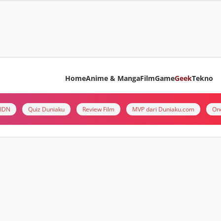
Home
Anime & Manga
Film
Game
Geek
Tekno
i IDN
Quiz Duniaku
Review Film
MVP dari Duniaku.com
On