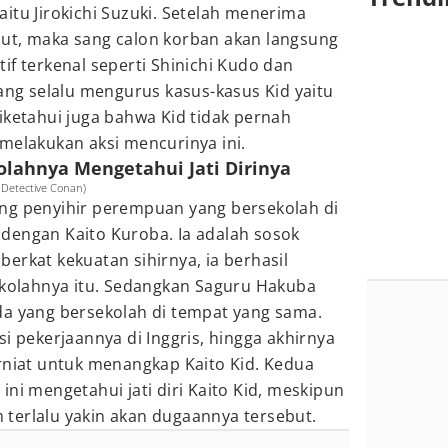
itu Jirokichi Suzuki. Setelah menerima
ut, maka sang calon korban akan langsung
if terkenal seperti Shinichi Kudo dan
yang selalu mengurus kasus-kasus Kid yaitu
iketahui juga bahwa Kid tidak pernah
melakukan aksi mencurinya ini.
lahnya Mengetahui Jati Dirinya
 Detective Conan)
ng penyihir perempuan yang bersekolah di
dengan Kaito Kuroba. Ia adalah sosok
erkat kekuatan sihirnya, ia berhasil
sekolahnya itu. Sedangkan Saguru Hakuba
da yang bersekolah di tempat yang sama.
i pekerjaannya di Inggris, hingga akhirnya
rniat untuk menangkap Kaito Kid. Kedua
ini mengetahui jati diri Kaito Kid, meskipun
terlalu yakin akan dugaannya tersebut.