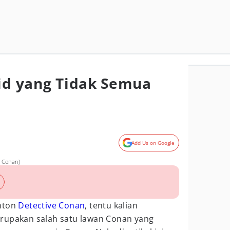
Kid yang Tidak Semua
Add Us on Google
e Conan)
onton
Detective Conan
, tentu kalian
upakan salah satu lawan Conan yang