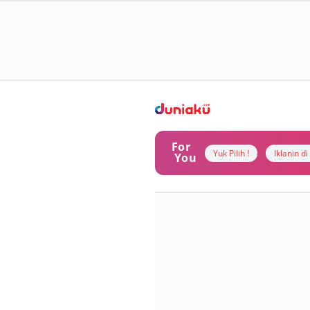
For
Yuk Pilih !
Iklanin d
You