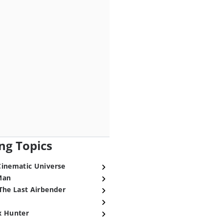
ng Topics
Cinematic Universe
Man
The Last Airbender
x Hunter