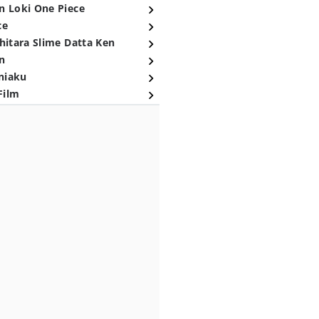
n Loki One Piece
ce
hitara Slime Datta Ken
n
niaku
Film