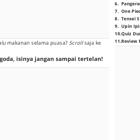
6
.
Pangera
7
.
One Pie
8
.
Tensei S
9
.
Upin Ipi
10
.
Quiz Du
11
.
Review 
alu
makanan selama puasa?
Scroll
saja ke
goda, isinya jangan sampai tertelan!