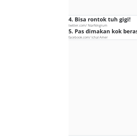
4. Bisa rontok tuh gigi!
twitter.com/ NiarNingrum
5. Pas dimakan kok ber
facebook.com/ Ichal Amer