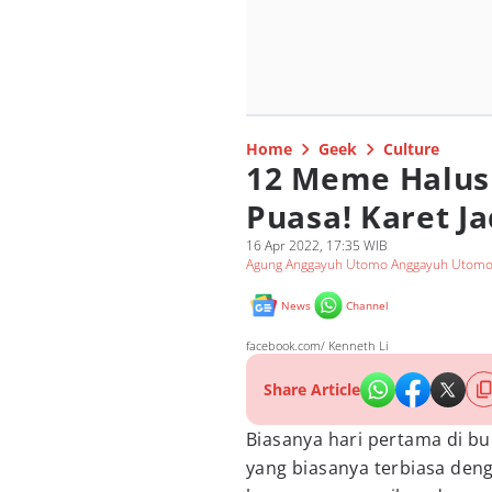
Home
Geek
Culture
12 Meme Halus
Puasa! Karet Ja
16 Apr 2022, 17:35 WIB
Agung Anggayuh Utomo Anggayuh Utom
News
Channel
facebook.com/ Kenneth Li
Share Article
Biasanya hari pertama di b
yang biasanya terbiasa denga