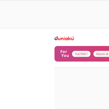
For
Yuk Pilih !
Iklanin d
You