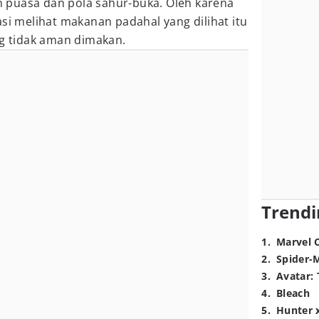
 puasa dan pola sahur-buka. Oleh karena
asi melihat makanan padahal yang dilihat itu
ng tidak aman dimakan.
Trendi
1
.
Marvel 
2
.
Spider-
3
.
Avatar: 
4
.
Bleach
5
.
Hunter 