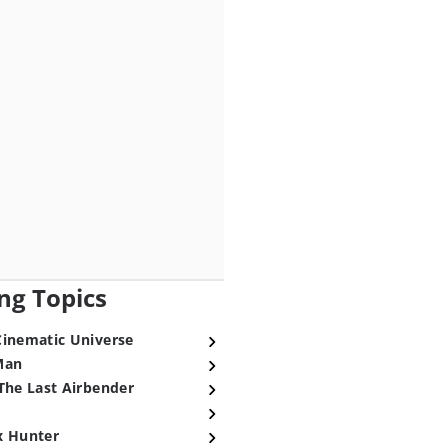
ng Topics
Cinematic Universe
Man
The Last Airbender
x Hunter