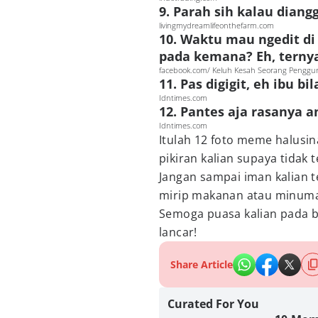
9. Parah sih kalau diang
livingmydreamlifeonthefarm.com
10. Waktu mau ngedit d
pada kemana? Eh, ternya
facebook.com/ Keluh Kesah Seorang Penggu
11. Pas digigit, eh ibu bi
Idntimes.com
12. Pantes aja rasanya a
Idntimes.com
Itulah 12 foto meme halusin
pikiran kalian supaya tidak t
Jangan sampai iman kalian 
mirip makanan atau minuma
Semoga puasa kalian pada b
lancar!
Share Article
Curated For You