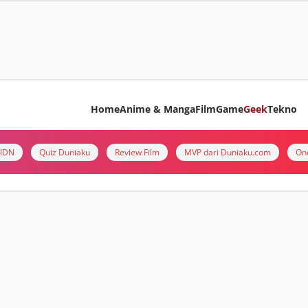
Home
Anime & Manga
Film
Game
Geek
Tekno
i IDN
Quiz Duniaku
Review Film
MVP dari Duniaku.com
On