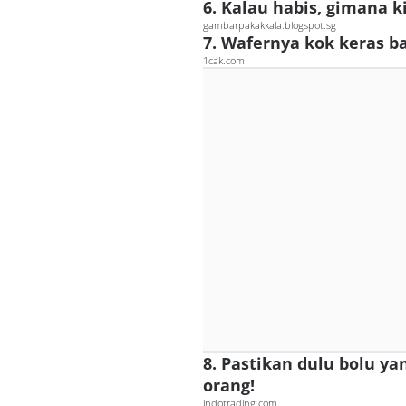
6. Kalau habis, gimana k
gambarpakakkala.blogspot.sg
7. Wafernya kok keras b
1cak.com
8. Pastikan dulu bolu ya
orang!
indotrading.com