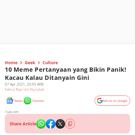
Home
Geek
Culture
10 Meme Pertanyaan yang Bikin Panik!
Kacau Kalau Ditanyain Gini
07 Apr 2021, 20:05 WIB
Fahrul Razi Uni Nurullah
News
Channel
Add Us on Google
1cak.com
Share Article