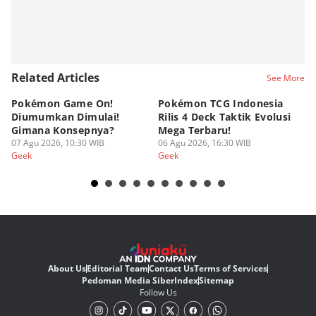
Related Articles
See More
Pokémon Game On!
Pokémon TCG Indonesia
Aw
Diumumkan Dimulai!
Rilis 4 Deck Taktik Evolusi
Bu
Gimana Konsepnya?
Mega Terbaru!
P
07 Agu 2026, 10:30 WIB
06 Agu 2026, 16:30 WIB
20
05
Geek
Geek
Ge
About Us
Editorial Team
Contact Us
Terms of Services
Pedoman Media Siber
Index
Sitemap
Follow Us