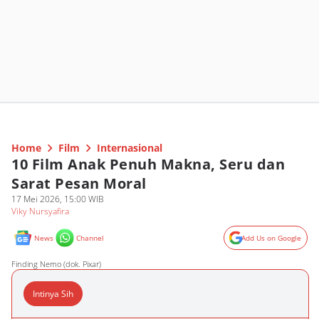
Home
Film
Internasional
10 Film Anak Penuh Makna, Seru dan
Sarat Pesan Moral
17 Mei 2026, 15:00 WIB
Viky Nursyafira
News
Channel
Add Us on Google
Finding Nemo (dok. Pixar)
Intinya Sih