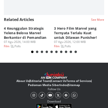
Related Articles
See More
4 Keunggulan Strategis
3 Hero Film Marvel yang
Ul
Yelena Belova Marvel
Ternyata Terlalu Kuat
Ki
Berkantor di Pemandian
untuk Dilawan Punisher!
Me
07 Agu 2026, 14:00 WIB
07 Agu 2026, 12:00 WIB
07
Polls
Polls
Film
Film
Fi
About Us
Editorial Team
Contact Us
Terms of Services
Pedoman Media Siber
Index
Sitemap
Follow Us
Download