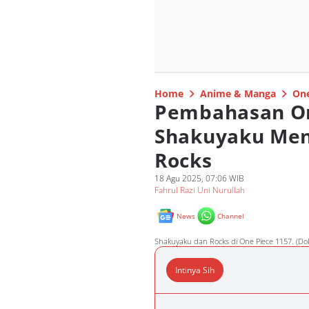
Home
Anime & Manga
One
Pembahasan On
Shakuyaku Menj
Rocks
18 Agu 2025, 07:06 WIB
Fahrul Razi Uni Nurullah
News
Channel
Shakuyaku dan Rocks di One Piece 1157. (Dok
Intinya Sih