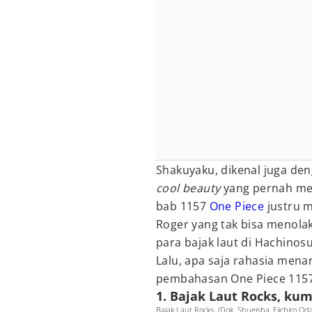
Shakuyaku, dikenal juga d
cool beauty
yang pernah mem
bab 1157
One Piece
justru 
Roger yang tak bisa menola
para bajak laut di Hachinos
Lalu, apa saja rahasia mena
pembahasan One Piece 1157
1. Bajak Laut Rocks, ku
Bajak Laut Rocks. (Dok. Shueisha, Eiichiro Od