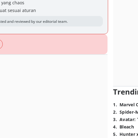
 yang chaos
uat sesuai aturan
ted and reviewed by our editorial team.
Trendi
1
.
Marvel 
2
.
Spider-
3
.
Avatar: 
4
.
Bleach
5
.
Hunter 