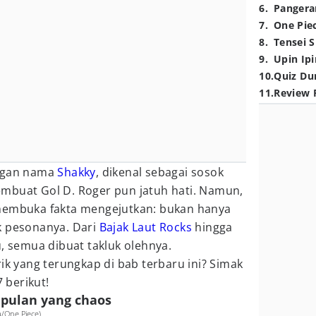
6
.
Pangera
7
.
One Pie
8
.
Tensei S
9
.
Upin Ipi
10
.
Quiz Du
11
.
Review 
engan nama
Shakky
, dikenal sebagai sosok
buat Gol D. Roger pun jatuh hati. Namun,
membuka fakta mengejutkan: bukan hanya
k pesonanya. Dari
Bajak Laut Rocks
hingga
u, semua dibuat takluk olehnya.
rik yang terungkap di bab terbaru ini? Simak
 berikut!
mpulan yang chaos
a/One Piece)