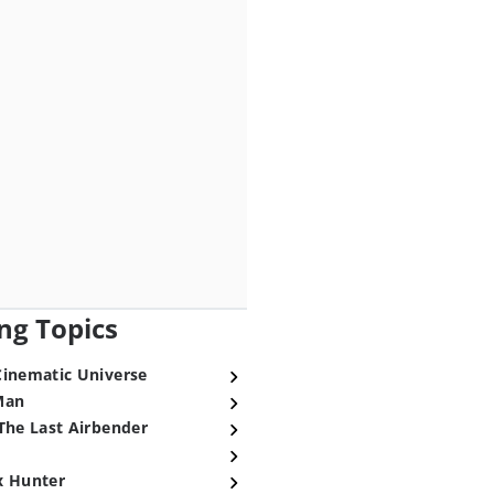
ng Topics
Cinematic Universe
Man
The Last Airbender
x Hunter