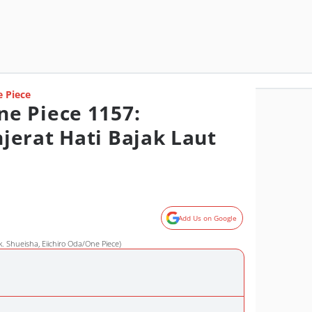
 Piece
e Piece 1157:
erat Hati Bajak Laut
Add Us on Google
. Shueisha, Eiichiro Oda/One Piece)