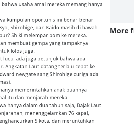
an bahwa usaha amal mereka memang hanya
wa kumpulan oportunis ini benar-benar
 Kyo, Shirohige, dan Kaido masih di bawah
More 
abur? Shiki melempar bom ke mereka.
alian membuat gempa yang tampaknya
uk lolos juga.
at lucu, ada juga petunjuk bahwa ada
r. Angkatan Laut datang terlalu cepat ke
Edward newgate sang Shirohige curiga ada
masi.
ia hanya memerintahkan anak buahnya
l itu dan menjarah mereka.
wa hanya dalam dua tahun saja, Bajak Laut
enjarahan, menenggelamkan 76 kapal,
enghancurkan 5 kota, dan meruntuhkan