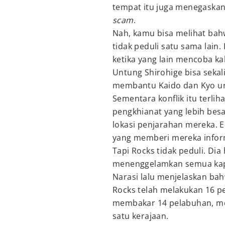
tempat itu juga menegask
scam
.
Nah, kamu bisa melihat bah
tidak peduli satu sama lain.
ketika yang lain mencoba k
Untung Shirohige bisa sek
membantu Kaido dan Kyo unt
Sementara konflik itu terlih
pengkhianat yang lebih besa
lokasi penjarahan mereka. 
yang memberi mereka infor
Tapi Rocks tidak peduli. D
menenggelamkan semua kapa
Narasi lalu menjelaskan bah
Rocks telah melakukan 16 p
membakar 14 pelabuhan, m
satu kerajaan.