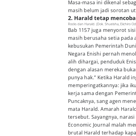
Masa-masa ini dikenal sebag
masih belum jadi sorotan u
2. Harald tetap mencoba
Rocks dan Harald. (Dok. Shueisha, Eiichiro O
Bab 1157 juga menyorot sisi
masih berusaha setia pada
kebusukan Pemerintah Duni
Negara Enishi pernah menol
alih dihargai, penduduk Eni
dengan alasan mereka bukan
punya hak.” Ketika Harald i
memperingatkannya: jika iku
kerja sama dengan Pemerin
Puncaknya, sang agen mene
mata Harald. Amarah Haral
tersebut. Sayangnya, naras
Economic Journal malah mem
brutal Harald terhadap kapa