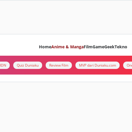
Home
Anime & Manga
Film
Game
Geek
Tekno
i IDN
Quiz Duniaku
Review Film
MVP dari Duniaku.com
On