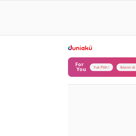
For
Yuk Pilih !
Iklanin d
You