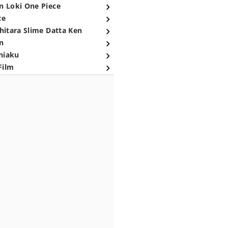
n Loki One Piece
ce
hitara Slime Datta Ken
n
niaku
Film