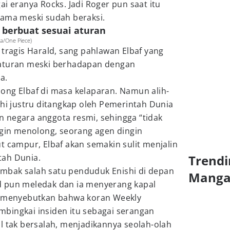
ai eranya Rocks. Jadi Roger pun saat itu
tama meski sudah beraksi.
 berbuat sesuai aturan
da/One Piece)
 tragis Harald, sang pahlawan Elbaf yang
 aturan meski berhadapan dengan
a.
ong Elbaf di masa kelaparan. Namun alih-
shi justru ditangkap oleh Pemerintah Dunia
 negara anggota resmi, sehingga “tidak
ngin menolong, seorang agen dingin
t campur, Elbaf akan semakin sulit menjalin
tah Dunia.
Trendi
mbak salah satu penduduk Enishi di depan
Mang
d pun meledak dan ia menyerang kapal
i menyebutkan bahwa koran Weekly
bingkai insiden itu sebagai serangan
l tak bersalah, menjadikannya seolah-olah