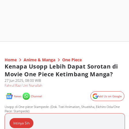
Home
Anime & Manga
One Piece
Kenapa Usopp Lebih Dapat Sorotan di
Movie One Piece Ketimbang Manga?
27 Jun 2025, 08:00 WIB
Fahrul Razi Uni Nurullah
News
Channel
Add Us on Google
Usopp di One piece Stampede. (Dok. Toei Animation, Shueisha, Eiichiro Oda/One
Piece: Stampede)
Intinya Sih