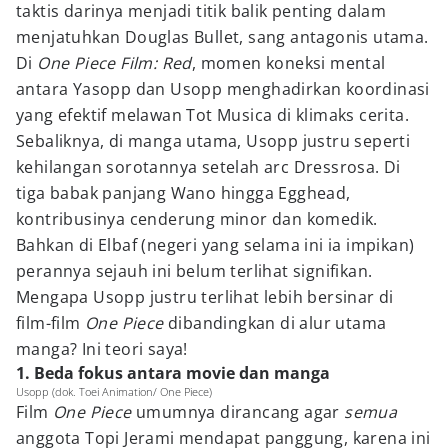
taktis darinya menjadi titik balik penting dalam
menjatuhkan Douglas Bullet, sang antagonis utama.
Di
One Piece Film: Red
, momen koneksi mental
antara Yasopp dan Usopp menghadirkan koordinasi
yang efektif melawan Tot Musica di klimaks cerita.
Sebaliknya, di manga utama, Usopp justru seperti
kehilangan sorotannya setelah arc Dressrosa. Di
tiga babak panjang Wano hingga Egghead,
kontribusinya cenderung minor dan komedik.
Bahkan di Elbaf (negeri yang selama ini ia impikan)
perannya sejauh ini belum terlihat signifikan.
Mengapa Usopp justru terlihat lebih bersinar di
film-film
One Piece
dibandingkan di alur utama
manga? Ini teori saya!
1. Beda fokus antara movie dan manga
Usopp (dok. Toei Animation/ One Piece)
Film
One Piece
umumnya dirancang agar
semua
anggota Topi Jerami mendapat panggung, karena ini