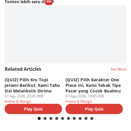
Tonton lebih seru di
Related Articles
See More
[QUIZ] Pilih Kru Topi
[QUIZ] Pilih Karakter One
7 
Jerami Berikut, Kami Tahu
Piece Ini, Kami Tebak Tipe
Ha
Sisi Melankolis Dirimu
Pacar yang Cocok Buatmu
Me
07 Agu 2026, 20:45 WIB
07 Agu 2026, 19:45 WIB
07
Anime & Manga
Anime & Manga
An
Play Quiz
Play Quiz