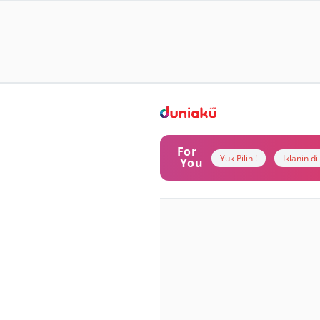
For
Yuk Pilih !
Iklanin d
You