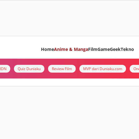
Home
Anime & Manga
Film
Game
Geek
Tekno
i IDN
Quiz Duniaku
Review Film
MVP dari Duniaku.com
On