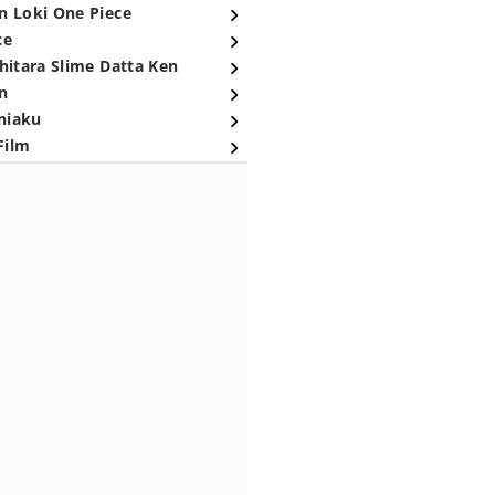
n Loki One Piece
ce
hitara Slime Datta Ken
n
niaku
Film