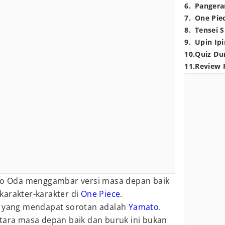
6
.
Pangera
7
.
One Pie
8
.
Tensei S
9
.
Upin Ipi
10
.
Quiz Du
11
.
Review 
iro Oda menggambar versi masa depan baik
karakter-karakter di
One Piece
.
r yang mendapat sorotan adalah
Yamato
.
ntara masa depan baik dan buruk ini bukan