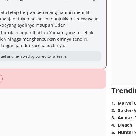
ato tetap berjiwa petualang namun memilih
 menjadi tokoh besar, menunjukkan kedewasaan
g-bayang ayahnya maupun Oden.
 buruk memperlihatkan Yamato yang terjebak
en hingga menghancurkan dirinya sendiri,
angan jati diri karena idolanya.
ted and reviewed by our editorial team.
Trendi
1
.
Marvel 
2
.
Spider-
3
.
Avatar: 
4
.
Bleach
5
.
Hunter 