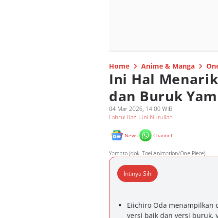
Home
Anime & Manga
One
Ini Hal Menari
dan Buruk Yam
04 Mar 2026, 14:00 WIB
Fahrul Razi Uni Nurullah
News
Channel
Yamato (dok. Toei Animation/One Piece)
Intinya Sih
Eiichiro Oda menampilkan 
versi baik dan versi buru