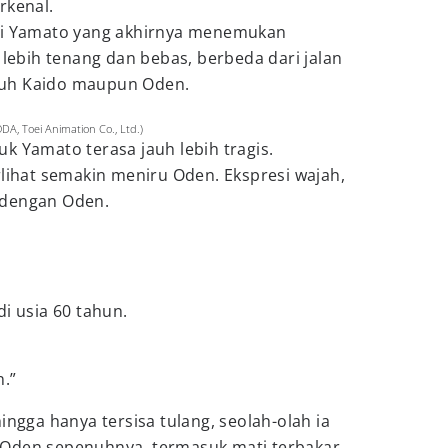
rkenal.
gai Yamato yang akhirnya menemukan
 lebih tenang dan bebas, berbeda dari jalan
puh Kaido maupun Oden.
A, Toei Animation Co., Ltd.)
k Yamato terasa jauh lebih tragis.
rlihat semakin meniru Oden. Ekspresi wajah,
 dengan Oden.
i usia 60 tahun.
.”
ingga hanya tersisa tulang, seolah-olah ia
 Oden sepenuhnya, termasuk mati terbakar