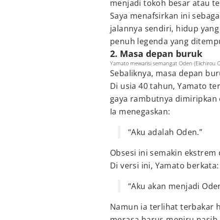
menjadi tokoh besar atau te
Saya menafsirkan ini seba
jalannya sendiri, hidup yang
penuh legenda yang ditem
2. Masa depan buruk
Yamato mewarisi semangat Oden (Eiichirou OD
Sebaliknya, masa depan buru
Di usia 40 tahun, Yamato te
gaya rambutnya dimiripkan
Ia menegaskan:
“Aku adalah Oden.”
Obsesi ini semakin ekstrem d
Di versi ini, Yamato berkata:
“Aku akan menjadi Oden
Namun ia terlihat terbakar h
merasa harus meniru nasib