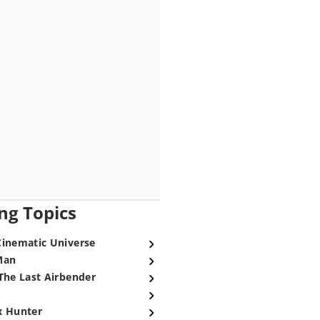
ng Topics
Cinematic Universe
Man
The Last Airbender
x Hunter