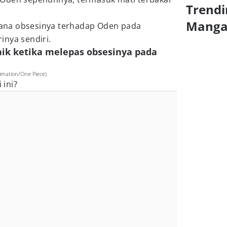
Trendi
Mang
ana obsesinya terhadap Oden pada
inya sendiri.
baik ketika melepas obsesinya pada
imation/One Piece)
 ini?