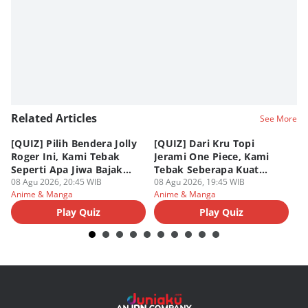
Related Articles
See More
[QUIZ] Pilih Bendera Jolly
[QUIZ] Dari Kru Topi
P
Roger Ini, Kami Tebak
Jerami One Piece, Kami
di
Seperti Apa Jiwa Bajak
Tebak Seberapa Kuat
K
Laut Dalam Dirimu
08 Agu 2026, 20:45 WIB
Mentalmu
08 Agu 2026, 19:45 WIB
08
Anime & Manga
Anime & Manga
An
Play Quiz
Play Quiz