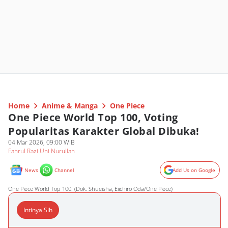
Home
Anime & Manga
One Piece
One Piece World Top 100, Voting
Popularitas Karakter Global Dibuka!
04 Mar 2026, 09:00 WIB
Fahrul Razi Uni Nurullah
News
Channel
Add Us on Google
One Piece World Top 100. (Dok. Shueisha, Eiichiro Oda/One Piece)
Intinya Sih