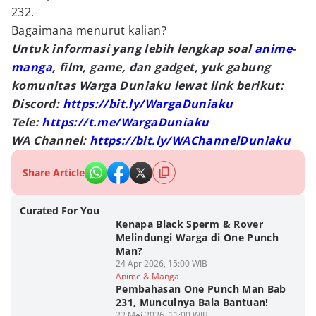
232.
Bagaimana menurut kalian?
Untuk informasi yang lebih lengkap soal
anime
-
manga
, film, game, dan gadget, yuk gabung
komunitas Warga Duniaku lewat link berikut:
Discord:
https://bit.ly/WargaDuniaku
Tele:
https://t.me/WargaDuniaku
WA Channel:
https://bit.ly/WAChannelDuniaku
Share Article
Curated For You
Kenapa Black Sperm & Rover
Melindungi Warga di One Punch
Man?
24 Apr 2026, 15:00 WIB
Anime & Manga
Pembahasan One Punch Man Bab
231, Munculnya Bala Bantuan!
22 Mei 2026, 11:00 WIB