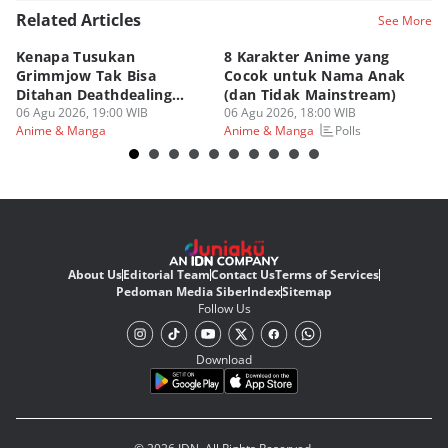
Related Articles
See More
Kenapa Tusukan
8 Karakter Anime yang
4
Grimmjow Tak Bisa
Cocok untuk Nama Anak
B
Ditahan Deathdealing
(dan Tidak Mainstream)
Te
Askin Bleach?
06 Agu 2026, 19:00 WIB
06 Agu 2026, 18:00 WIB
06
Polls
Anime & Manga
Anime & Manga
An
About Us
Editorial Team
Contact Us
Terms of Services
Pedoman Media Siber
Index
Sitemap
Follow Us
Download