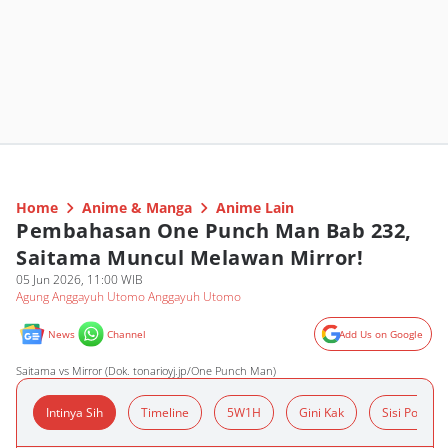
Home
Anime & Manga
Anime Lain
Pembahasan One Punch Man Bab 232,
Saitama Muncul Melawan Mirror!
05 Jun 2026, 11:00 WIB
Agung Anggayuh Utomo Anggayuh Utomo
News
Channel
Add Us on Google
Saitama vs Mirror (Dok. tonarioyj.jp/One Punch Man)
Intinya Sih
Timeline
5W1H
Gini Kak
Sisi Positif