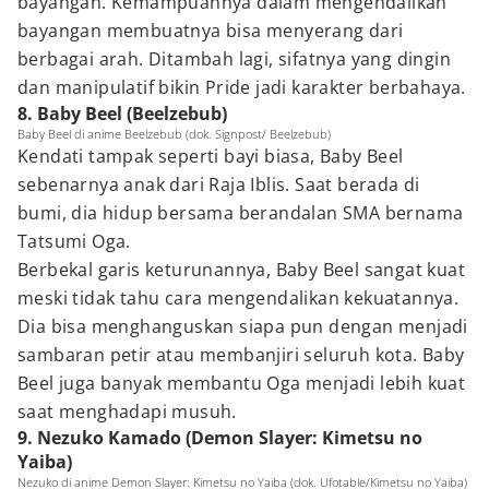
bayangan. Kemampuannya dalam mengendalikan
bayangan membuatnya bisa menyerang dari
berbagai arah. Ditambah lagi, sifatnya yang dingin
dan manipulatif bikin Pride jadi karakter berbahaya.
8. Baby Beel (Beelzebub)
Baby Beel di anime Beelzebub (dok. Signpost/ Beelzebub)
Kendati tampak seperti bayi biasa, Baby Beel
sebenarnya anak dari Raja Iblis. Saat berada di
bumi, dia hidup bersama berandalan SMA bernama
Tatsumi Oga.
Berbekal garis keturunannya, Baby Beel sangat kuat
meski tidak tahu cara mengendalikan kekuatannya.
Dia bisa menghanguskan siapa pun dengan menjadi
sambaran petir atau membanjiri seluruh kota. Baby
Beel juga banyak membantu Oga menjadi lebih kuat
saat menghadapi musuh.
9. Nezuko Kamado (Demon Slayer: Kimetsu no
Yaiba)
Nezuko di anime Demon Slayer: Kimetsu no Yaiba (dok. Ufotable/Kimetsu no Yaiba)