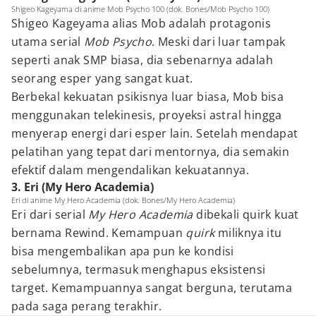
Shigeo Kageyama di anime Mob Psycho 100 (dok. Bones/Mob Psycho 100)
Shigeo Kageyama alias Mob adalah protagonis
utama serial
Mob Psycho
. Meski dari luar tampak
seperti anak SMP biasa, dia sebenarnya adalah
seorang esper yang sangat kuat.
Berbekal kekuatan psikisnya luar biasa, Mob bisa
menggunakan telekinesis, proyeksi astral hingga
menyerap energi dari esper lain. Setelah mendapat
pelatihan yang tepat dari mentornya, dia semakin
efektif dalam mengendalikan kekuatannya.
3. Eri (My Hero Academia)
Eri di anime My Hero Academia (dok. Bones/My Hero Academia)
Eri dari serial
My Hero Academia
dibekali quirk kuat
bernama Rewind. Kemampuan
quirk
miliknya itu
bisa mengembalikan apa pun ke kondisi
sebelumnya, termasuk menghapus eksistensi
target. Kemampuannya sangat berguna, terutama
pada saga perang terakhir.