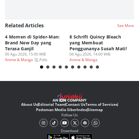
Related Articles
See More
4 Momen di Spider-Man:
8 Schrift Quincy Bleach
4
Brand New Day yang
yang Membuat
no
Terasa Ganjil
Penggunanya Susah Mati!
On
06 Agu 2026, 15:00 WIB
06 Agu 2026, 14:00 WIB
06
Polls
Anime & Manga
Anime & Manga
An
About Us
Editorial Team
Contact Us
Terms of Services
Pedoman Media Siber
Index
Sitemap
Follow Us
Download