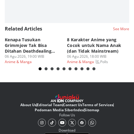
Related Articles
See More
Kenapa Tusukan
8 Karakter Anime yang
4
Grimmjow Tak Bisa
Cocok untuk Nama Anak
B
Ditahan Deathdealing
(dan Tidak Mainstream)
Te
Askin Bleach?
06 Agu 2026, 19:00 WIB
06 Agu 2026, 18:00 WIB
06
Polls
Anime & Manga
Anime & Manga
An
About Us
Editorial Team
Contact Us
Terms of Services
Pedoman Media Siber
Index
Sitemap
Follow Us
Download