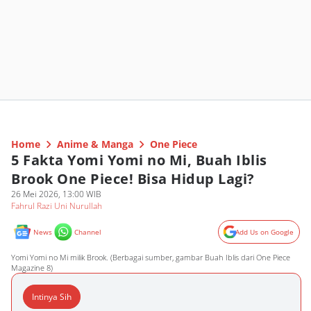
Home
Anime & Manga
One Piece
5 Fakta Yomi Yomi no Mi, Buah Iblis
Brook One Piece! Bisa Hidup Lagi?
26 Mei 2026, 13:00 WIB
Fahrul Razi Uni Nurullah
News
Channel
Add Us on Google
Yomi Yomi no Mi milik Brook. (Berbagai sumber, gambar Buah Iblis dari One Piece
Magazine 8)
Intinya Sih