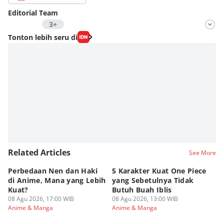
Editorial Team
3+
Editor
Tonton lebih seru di
Fahrul Razi Uni Nurullah
Editor
Dimas Ramadhan
Editor
Eddy Rusmanto
Related Articles
See More
Perbedaan Nen dan Haki
5 Karakter Kuat One Piece
10
di Anime, Mana yang Lebih
yang Sebetulnya Tidak
Ib
Kuat?
Butuh Buah Iblis
R
08 Agu 2026, 17:00 WIB
08 Agu 2026, 13:00 WIB
08
Anime & Manga
Anime & Manga
An