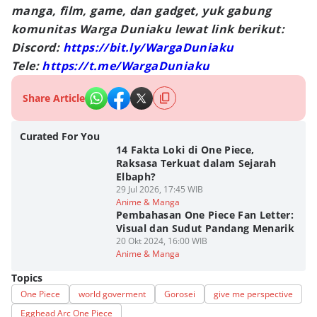
manga, film, game, dan gadget, yuk gabung
komunitas Warga Duniaku lewat link berikut:
Discord:
https://bit.ly/WargaDuniaku
Tele:
https://t.me/WargaDuniaku
Share Article
Curated For You
14 Fakta Loki di One Piece,
Raksasa Terkuat dalam Sejarah
Elbaph?
29 Jul 2026, 17:45 WIB
Anime & Manga
Pembahasan One Piece Fan Letter:
Visual dan Sudut Pandang Menarik
20 Okt 2024, 16:00 WIB
Anime & Manga
Topics
One Piece
world goverment
Gorosei
give me perspective
Egghead Arc One Piece