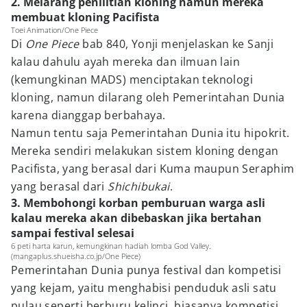
2. Melarang penilitian kloning namun mereka
membuat kloning Pacifista
Toei Animation/One Piece
Di
One Piece
bab 840, Yonji menjelaskan ke Sanji
kalau dahulu ayah mereka dan ilmuan lain
(kemungkinan MADS) menciptakan teknologi
kloning, namun dilarang oleh Pemerintahan Dunia
karena dianggap berbahaya.
Namun tentu saja Pemerintahan Dunia itu hipokrit.
Mereka sendiri melakukan sistem kloning dengan
Pacifista, yang berasal dari Kuma maupun Seraphim
yang berasal dari
Shichibukai
.
3. Membohongi korban pemburuan warga asli
kalau mereka akan dibebaskan jika bertahan
sampai festival selesai
6 peti harta karun, kemungkinan hadiah lomba God Valley.
(mangaplus.shueisha.co.jp/One Piece)
Pemerintahan Dunia punya festival dan kompetisi
yang kejam, yaitu menghabisi penduduk asli satu
pulau seperti berburu kelinci, biasanya kompetisi