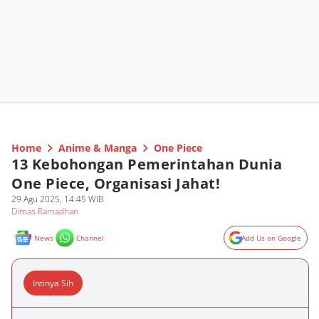
Home
Anime & Manga
One Piece
13 Kebohongan Pemerintahan Dunia
One Piece, Organisasi Jahat!
29 Agu 2025, 14:45 WIB
Dimas Ramadhan
News
Channel
Add Us on Google
Intinya Sih