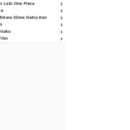
n Loki One Piece
ce
hitara Slime Datta Ken
n
niaku
Film