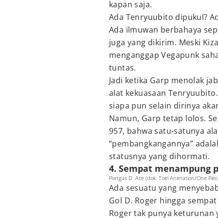
kapan saja.
Ada Tenryuubito dipukul? Ad
Ada ilmuwan berbahaya sepe
juga yang dikirim. Meski Ki
menganggap Vegapunk sahab
tuntas.
Jadi ketika Garp menolak ja
alat kekuasaan Tenryuubit
siapa pun selain dirinya aka
Namun, Garp tetap lolos. S
957, bahwa satu-satunya ala
“pembangkangannya” adalah 
statusnya yang dihormati.
4. Sempat menampung pu
Portgas D. Ace (dok. Toei Animation/One Piec
Ada sesuatu yang menyebab
Gol D. Roger hingga sempat
Roger tak punya keturunan y