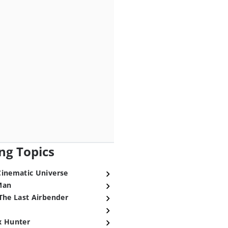
ng Topics
Cinematic Universe
Man
The Last Airbender
x Hunter