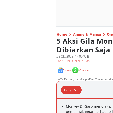
Home
Anime & Manga
One
5 Aksi Gila Mo
Dibiarkan Saja
28 Okt 2025, 17:00 WIB
Fahrul Razi Uni Nurullah
News
Channel
Luffy, Dragon, dan Garp. (Dok. Toei Animatio
Intinya Sih
Monkey D. Garp menolak pr
pembangkangan terhadap k