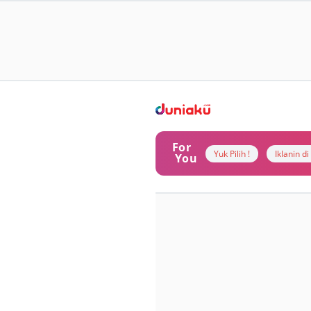
For
Yuk Pilih !
Iklanin d
You