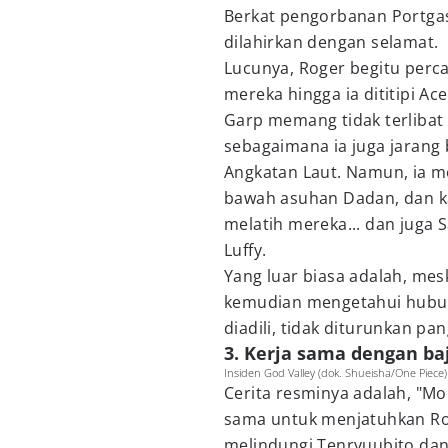
Berkat pengorbanan Portgas
dilahirkan dengan selamat.
Lucunya, Roger begitu perca
mereka hingga ia dititipi Ace
Garp memang tidak terlibat
sebagaimana ia juga jarang
Angkatan Laut. Namun, ia m
bawah asuhan Dadan, dan k
melatih mereka... dan juga 
Luffy.
Yang luar biasa adalah, mes
kemudian mengetahui hubung
diadili, tidak diturunkan pa
3. Kerja sama dengan ba
Insiden God Valley (dok. Shueisha/One Piece)
Cerita resminya adalah, "Mo
sama untuk menjatuhkan Roc
melindungi Tenryuubito da