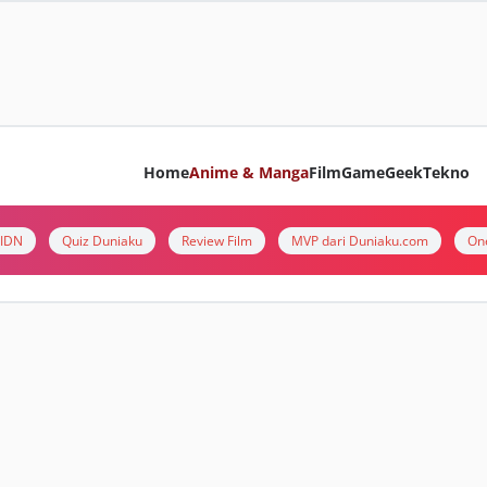
Home
Anime & Manga
Film
Game
Geek
Tekno
i IDN
Quiz Duniaku
Review Film
MVP dari Duniaku.com
On