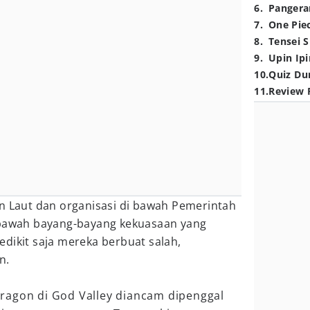
6
.
Pangera
7
.
One Pie
8
.
Tensei S
9
.
Upin Ipi
10
.
Quiz Du
11
.
Review 
an Laut dan organisasi di bawah Pemerintah
 bawah bayang-bayang kekuasaan yang
dikit saja mereka berbuat salah,
n.
agon di God Valley diancam dipenggal