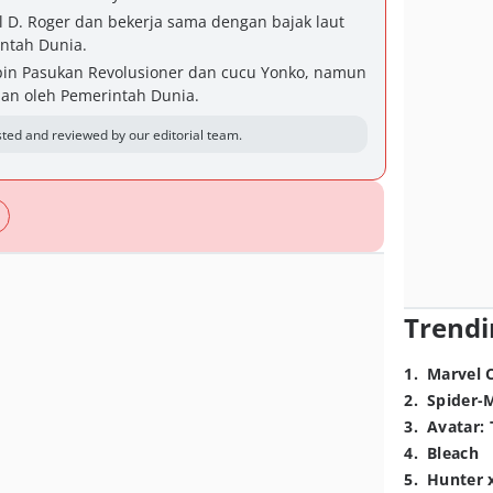
D. Roger dan bekerja sama dengan bajak laut
ntah Dunia.
in Pasukan Revolusioner dan cucu Yonko, namun
man oleh Pemerintah Dunia.
ted and reviewed by our editorial team.
Trendi
1
.
Marvel 
2
.
Spider-
3
.
Avatar: 
4
.
Bleach
5
.
Hunter 