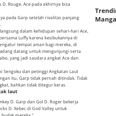
 D. Rouge, Ace pada akhirnya bisa
Trendi
ya pada Garp setelah rivalitas panjang
Mang
.
 langsung dalam kehidupan sehari-hari Ace,
 bersama Luffy karena kesibukannya di
engatur tempat aman bagi mereka, di
adang datang untuk mengunjungi serta
Sabo, yang jadi saudara angkat Ace dan
ki Sengoku dan petinggi Angkatan Laut
an itu, Garp tidak pernah ditindak. Tidak
ngkat, bahkan tidak ditegur keras.
jak laut
nkey D. Garp dan Gol D. Roger bekerja
ks D. Xebec di God Valley untuk
n budak mereka."