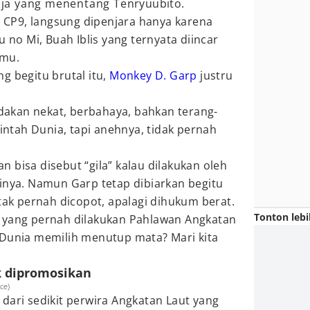
aja yang menentang Tenryuubito.
CP9, langsung dipenjara hanya karena
o Mi, Buah Iblis yang ternyata diincar
Imu.
g begitu brutal itu,
Monkey D. Garp
justru
indakan nekat, berbahaya, bahkan terang-
tah Dunia, tapi anehnya, tidak pernah
 bisa disebut “gila” kalau dilakukan oleh
inya. Namun Garp tetap dibiarkan begitu
 tak pernah dicopot, apalagi dihukum berat.
Tonton lebi
aja yang pernah dilakukan Pahlawan Angkatan
 Dunia memilih menutup mata? Mari kita
k dipromosikan
ce)
dari sedikit perwira Angkatan Laut yang