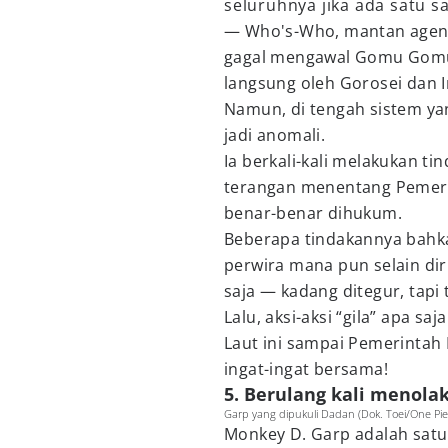
seluruhnya jika ada satu s
— Who's-Who, mantan agen 
gagal mengawal Gomu Gomu n
langsung oleh Gorosei dan 
Namun, di tengah sistem yan
jadi anomali.
Ia berkali-kali melakukan t
terangan menentang Pemerin
benar-benar dihukum.
Beberapa tindakannya bahkan
perwira mana pun selain dir
saja — kadang ditegur, tapi
Lalu, aksi-aksi “gila” apa s
Laut ini sampai Pemerintah
ingat-ingat bersama!
5. Berulang kali menola
Garp yang dipukuli Dadan (Dok. Toei/One Pie
Monkey D. Garp adalah satu 