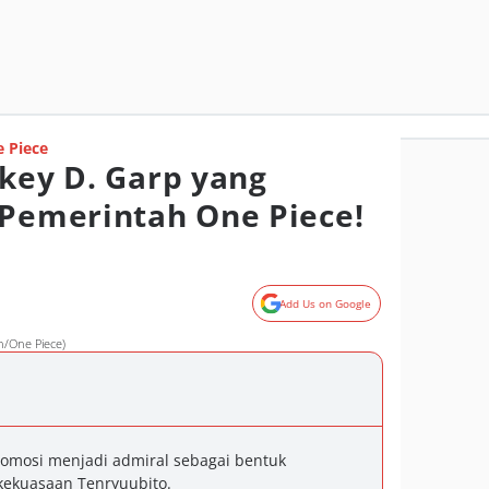
 Piece
nkey D. Garp yang
 Pemerintah One Piece!
Add Us on Google
n/One Piece)
omosi menjadi admiral sebagai bentuk
ekuasaan Tenryuubito.