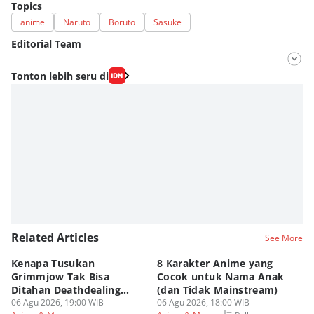
Topics
anime
Naruto
Boruto
Sasuke
Editorial Team
Editor
Tonton lebih seru di
Fahrul Razi Uni Nurullah
Editor
Dimas Ramadhan
Related Articles
See More
Kenapa Tusukan
8 Karakter Anime yang
4
Grimmjow Tak Bisa
Cocok untuk Nama Anak
B
Ditahan Deathdealing
(dan Tidak Mainstream)
Te
Askin Bleach?
06 Agu 2026, 19:00 WIB
06 Agu 2026, 18:00 WIB
06