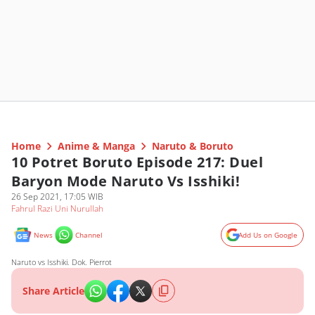
Home
Anime & Manga
Naruto & Boruto
10 Potret Boruto Episode 217: Duel
Baryon Mode Naruto Vs Isshiki!
26 Sep 2021, 17:05 WIB
Fahrul Razi Uni Nurullah
News
Channel
Add Us on Google
Naruto vs Isshiki. Dok. Pierrot
Share Article