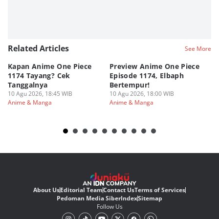
Related Articles
See More
Kapan Anime One Piece
Preview Anime One Piece
Ka
1174 Tayang? Cek
Episode 1174, Elbaph
Ri
Tanggalnya
Bertempur!
10
An
10 Agu 2026, 18:45 WIB
10 Agu 2026, 18:00 WIB
Anime & Manga
Anime & Manga
About Us
Editorial Team
Contact Us
Terms of Services
Pedoman Media Siber
Index
Sitemap
Follow Us