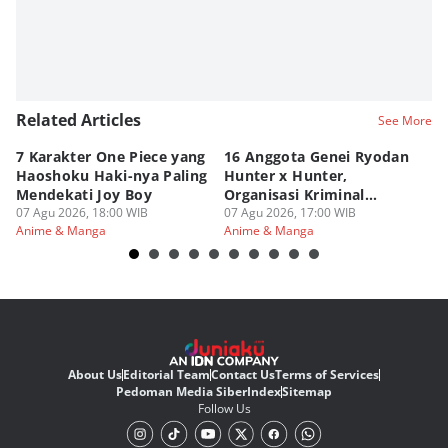
Related Articles
See More
7 Karakter One Piece yang
16 Anggota Genei Ryodan
6
Haoshoku Haki-nya Paling
Hunter x Hunter,
Se
Mendekati Joy Boy
Organisasi Kriminal
Hu
07 Agu 2026, 18:00 WIB
Berbahaya
07 Agu 2026, 17:00 WIB
07
Anime & Manga
Anime & Manga
An
About Us
Editorial Team
Contact Us
Terms of Services
Pedoman Media Siber
Index
Sitemap
Follow Us