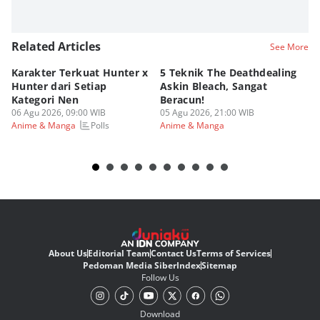
Related Articles
See More
Karakter Terkuat Hunter x
5 Teknik The Deathdealing
6 
Hunter dari Setiap
Askin Bleach, Sangat
Di
Kategori Nen
Beracun!
Ic
06 Agu 2026, 09:00 WIB
05 Agu 2026, 21:00 WIB
05
Polls
Anime & Manga
Anime & Manga
An
About Us
Editorial Team
Contact Us
Terms of Services
Pedoman Media Siber
Index
Sitemap
Follow Us
Download