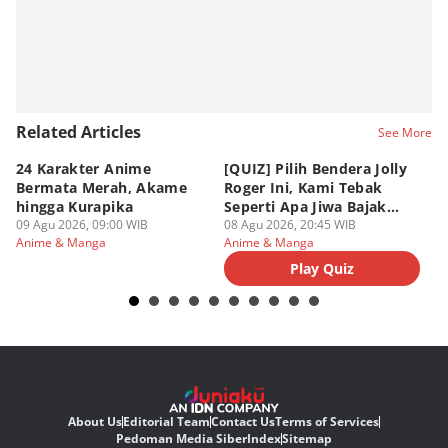
Related Articles
See More
24 Karakter Anime
[QUIZ] Pilih Bendera Jolly
[Q
Bermata Merah, Akame
Roger Ini, Kami Tebak
Je
hingga Kurapika
Seperti Apa Jiwa Bajak
T
09 Agu 2026, 09:00 WIB
Laut Dalam Dirimu
08 Agu 2026, 20:45 WIB
M
08
Anime & Manga
Anime & Manga
An
Play Quiz
About Us
Editorial Team
Contact Us
Terms of Services
Pedoman Media Siber
Index
Sitemap