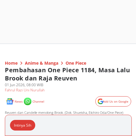
Home
Anime & Manga
One Piece
Pembahasan One Piece 1184, Masa Lalu
Brook dan Raja Reuven
01 Jun 2026, 08:00 WIB
Fahrul Razi Uni Nurullah
News
Channel
Add Us on Google
Reuven dan Candelle menolong Brook. (Dok. Shueisha, Eiichiro Oda/One Piece)
Intinya Sih