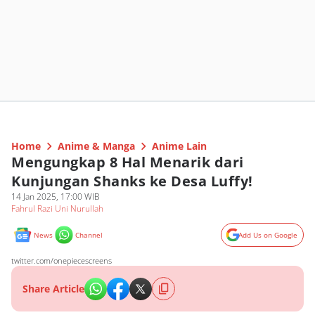
Home
Anime & Manga
Anime Lain
Mengungkap 8 Hal Menarik dari
Kunjungan Shanks ke Desa Luffy!
14 Jan 2025, 17:00 WIB
Fahrul Razi Uni Nurullah
News
Channel
Add Us on Google
twitter.com/onepiecescreens
Share Article