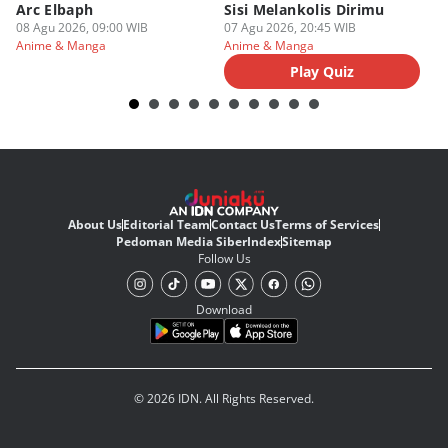
Arc Elbaph
Sisi Melankolis Dirimu
P
08 Agu 2026, 09:00 WIB
07 Agu 2026, 20:45 WIB
07
Anime & Manga
Anime & Manga
An
Play Quiz
About Us
Editorial Team
Contact Us
Terms of Services
Pedoman Media Siber
Index
Sitemap
Follow Us
Download
© 2026 IDN. All Rights Reserved.