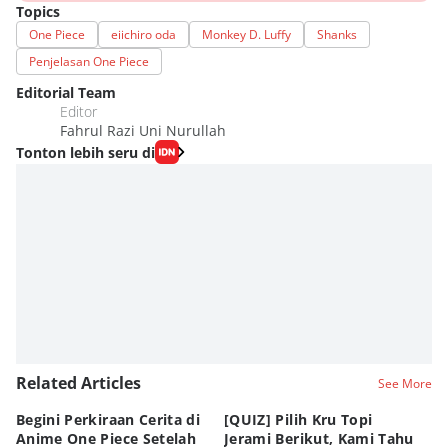
Topics
One Piece
eiichiro oda
Monkey D. Luffy
Shanks
Penjelasan One Piece
Editorial Team
Editor
Fahrul Razi Uni Nurullah
Tonton lebih seru di
Related Articles
See More
Begini Perkiraan Cerita di
[QUIZ] Pilih Kru Topi
[Q
Anime One Piece Setelah
Jerami Berikut, Kami Tahu
Pi