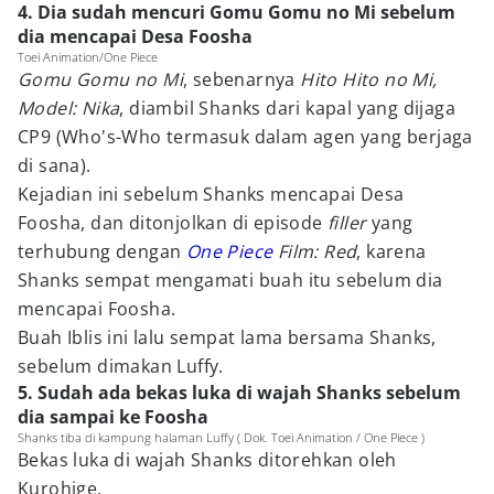
4. Dia sudah mencuri Gomu Gomu no Mi sebelum
dia mencapai Desa Foosha
Toei Animation/One Piece
Gomu Gomu no Mi
, sebenarnya
Hito Hito no Mi,
Model: Nika
, diambil Shanks dari kapal yang dijaga
CP9 (Who's-Who termasuk dalam agen yang berjaga
di sana).
Kejadian ini sebelum Shanks mencapai Desa
Foosha, dan ditonjolkan di episode
filler
yang
terhubung dengan
One Piece
Film: Red
, karena
Shanks sempat mengamati buah itu sebelum dia
mencapai Foosha.
Buah Iblis ini lalu sempat lama bersama Shanks,
sebelum dimakan Luffy.
5. Sudah ada bekas luka di wajah Shanks sebelum
dia sampai ke Foosha
Shanks tiba di kampung halaman Luffy ( Dok. Toei Animation / One Piece )
Bekas luka di wajah Shanks ditorehkan oleh
Kurohige.