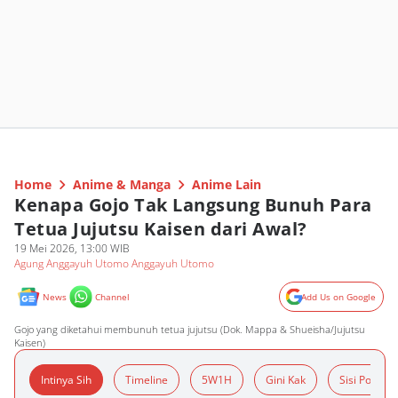
Home
Anime & Manga
Anime Lain
Kenapa Gojo Tak Langsung Bunuh Para
Tetua Jujutsu Kaisen dari Awal?
19 Mei 2026, 13:00 WIB
Agung Anggayuh Utomo Anggayuh Utomo
News
Channel
Add Us on Google
Gojo yang diketahui membunuh tetua jujutsu (Dok. Mappa & Shueisha/Jujutsu
Kaisen)
Intinya Sih
Timeline
5W1H
Gini Kak
Sisi Positif