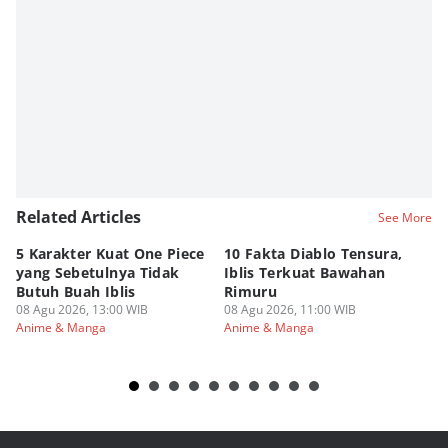
Related Articles
See More
5 Karakter Kuat One Piece
10 Fakta Diablo Tensura,
Be
yang Sebetulnya Tidak
Iblis Terkuat Bawahan
An
Butuh Buah Iblis
Rimuru
Ar
08 Agu 2026, 13:00 WIB
08 Agu 2026, 11:00 WIB
08
Anime & Manga
Anime & Manga
An