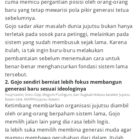
cuma memicu pergantian posisi oleh orang-orang
baru yang tetap mewarisi pola pikir generasi tetua
sebelumnya.
Gojo sadar akar masalah dunia jujutsu bukan hanya
terletak pada sosok para petinggi, melainkan pada
sistem yang sudah membusuk sejak lama. Karena
itulah, ia tak ingin buru-buru melakukan
pembantaian sebelum menemukan cara untuk
benar-benar menghancurkan fondasi sistem lama
tersebut.
2. Gojo sendiri berniat lebih fokus membangun
generasi baru sesuai ideologinya
Yuuji Itadori, Storu Gojo, Megumi Fushiguro, dan Kugisaki Nobara karakter Jujutsu
Kaisen (dok. MAPPA/Jujutsu Kaisen)
Ketimbang membiarkan organisasi jujutsu diambil
oleh orang-orang berpaham sistem lama, Gojo
memilih jalan lain yang dia rasa lebih logis.
Ia lebih suka memilih membina generasi muda agar
mampu membawa perubahan dari dalam. Itulah