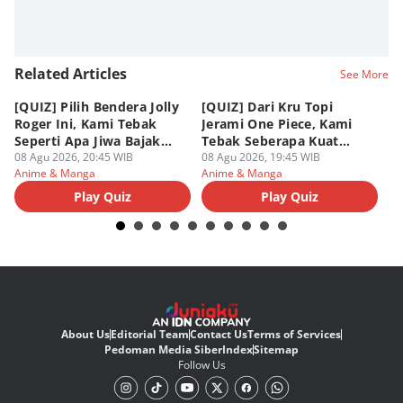
Related Articles
See More
[QUIZ] Pilih Bendera Jolly
[QUIZ] Dari Kru Topi
P
Roger Ini, Kami Tebak
Jerami One Piece, Kami
di
Seperti Apa Jiwa Bajak
Tebak Seberapa Kuat
K
Laut Dalam Dirimu
08 Agu 2026, 20:45 WIB
Mentalmu
08 Agu 2026, 19:45 WIB
08
Anime & Manga
Anime & Manga
An
Play Quiz
Play Quiz
About Us
Editorial Team
Contact Us
Terms of Services
Pedoman Media Siber
Index
Sitemap
Follow Us