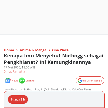
Home
Anime & Manga
One Piece
Kenapa Imu Menyebut Nidhogg sebagai
Pengkhianat? Ini Kemungkinannya
17 Mei 2026, 18:00 WIB
Dimas Ramadhan
News
Channel
Add Us on Google
Imu di hadapan Loki dan Ragnir. (Dok. Shueisha, Eiichiro Oda/One Piece)
Intinya Sih