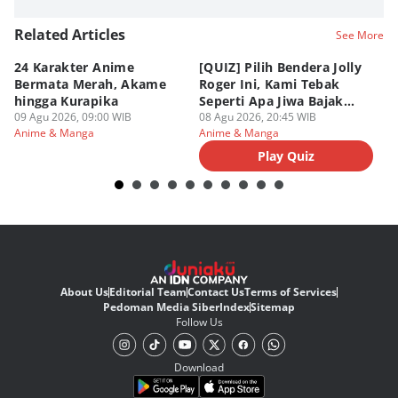
Related Articles
See More
24 Karakter Anime
[QUIZ] Pilih Bendera Jolly
[Q
Bermata Merah, Akame
Roger Ini, Kami Tebak
Je
hingga Kurapika
Seperti Apa Jiwa Bajak
T
09 Agu 2026, 09:00 WIB
Laut Dalam Dirimu
08 Agu 2026, 20:45 WIB
M
08
Anime & Manga
Anime & Manga
An
Play Quiz
About Us
Editorial Team
Contact Us
Terms of Services
Pedoman Media Siber
Index
Sitemap
Follow Us
Download