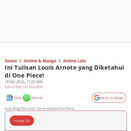
Home
Anime & Manga
Anime Lain
Ini Tulisan Louis Arnote yang Diketahui
di One Piece!
18 Mei 2026, 17:00 WIB
Fahrul Razi Uni Nurullah
News
Channel
Add Us on Google
buku Brag Men (dok. Toei Animation/One Piece)
Intinya Sih