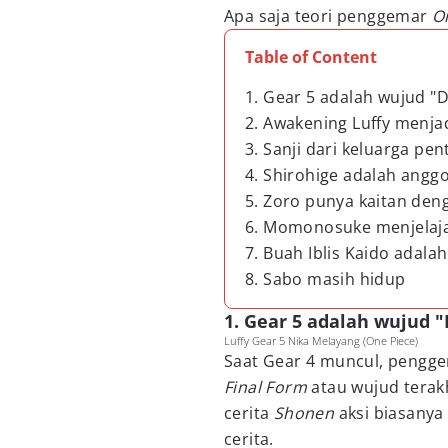
Apa saja teori penggemar
O
Table of Content
1. Gear 5 adalah wujud "
2. Awakening Luffy menjad
3. Sanji dari keluarga pen
4. Shirohige adalah angg
5. Zoro punya kaitan de
6. Momonosuke menjelaja
7. Buah Iblis Kaido adalah
8. Sabo masih hidup
1. Gear 5 adalah wujud 
Luffy Gear 5 Nika Melayang (One Piece)
Saat Gear 4 muncul, pengge
Final Form
atau wujud terakh
cerita
Shonen
aksi biasany
cerita.