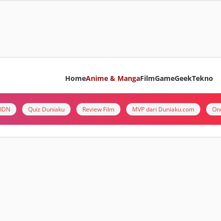
Home
Anime & Manga
Film
Game
Geek
Tekno
i IDN
Quiz Duniaku
Review Film
MVP dari Duniaku.com
On