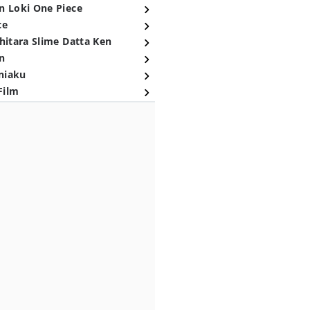
n Loki One Piece
ce
hitara Slime Datta Ken
n
niaku
Film