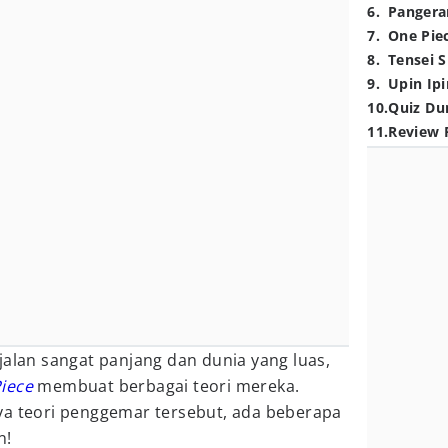
6
.
Pangera
7
.
One Pie
8
.
Tensei S
9
.
Upin Ipi
10
.
Quiz Du
11
.
Review 
jalan sangat panjang dan dunia yang luas,
iece
membuat berbagai teori mereka.
ya teori penggemar tersebut, ada beberapa
n!