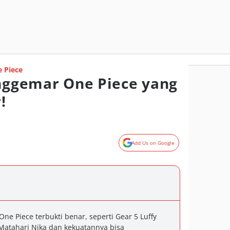
 Piece
enggemar One Piece yang
!
Add Us on Google
ne Piece terbukti benar, seperti Gear 5 Luffy
Matahari Nika dan kekuatannya bisa