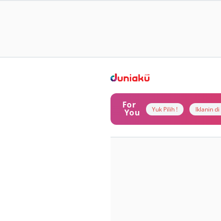
For
Yuk Pilih !
Iklanin d
You