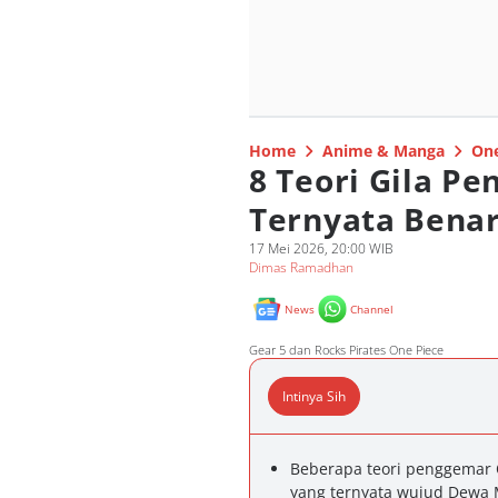
Home
Anime & Manga
One
8 Teori Gila P
Ternyata Benar
17 Mei 2026, 20:00 WIB
Dimas Ramadhan
News
Channel
Gear 5 dan Rocks Pirates One Piece
Intinya Sih
Beberapa teori penggemar O
yang ternyata wujud Dewa 