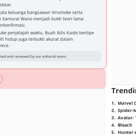
kitar.
ggota keluarga bangsawan Vinsmoke serta
 Samurai Wano menjadi bukti teori lama
rkonfirmasi.
ke penjelajah waktu, Buah Iblis Kaido bertipe
ih hidup juga terbukti akurat dalam
iece.
ted and reviewed by our editorial team.
Trendi
1
.
Marvel 
2
.
Spider-
3
.
Avatar: 
4
.
Bleach
5
.
Hunter 