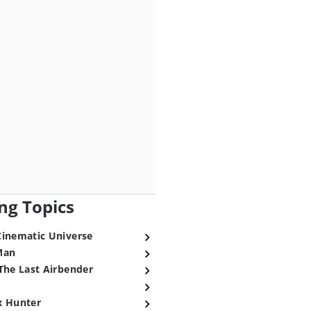
ng Topics
Cinematic Universe
Man
The Last Airbender
x Hunter