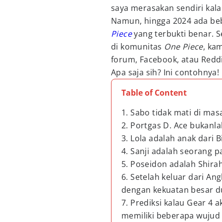
saya merasakan sendiri kala
Namun, hingga 2024 ada be
Piece
yang terbukti benar. 
di komunitas
One Piece
, ka
forum, Facebook, atau Reddi
Apa saja sih? Ini contohnya!
Table of Content
1. Sabo tidak mati di masa
2. Portgas D. Ace bukanl
3. Lola adalah anak dari 
4. Sanji adalah seorang 
5. Poseidon adalah Shira
6. Setelah keluar dari An
dengan kekuatan besar d
7. Prediksi kalau Gear 4 
memiliki beberapa wujud