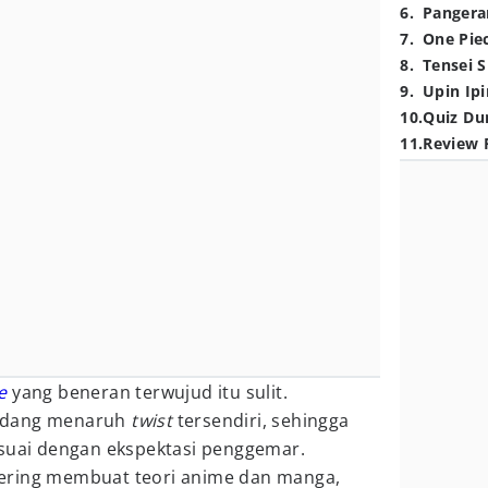
6
.
Pangera
7
.
One Pie
8
.
Tensei S
9
.
Upin Ipi
10
.
Quiz Du
11
.
Review 
e
yang beneran terwujud itu sulit.
adang menaruh
twist
tersendiri, sehingga
esuai dengan ekspektasi penggemar.
ering membuat teori anime dan manga,