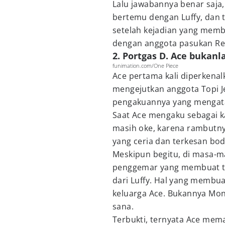
Lalu jawabannya benar saja,
bertemu dengan Luffy, dan 
setelah kejadian yang membu
dengan anggota pasukan Re
2. Portgas D. Ace bukan
funimation.com/One Piece
Ace pertama kali diperkenalka
mengejutkan anggota Topi J
pengakuannya yang mengatak
Saat Ace mengaku sebagai k
masih oke, karena rambutny
yang ceria dan terkesan bo
Meskipun begitu, di masa-m
penggemar yang membuat te
dari Luffy. Hal yang membu
keluarga Ace. Bukannya Monk
sana.
Terbukti, ternyata Ace mem