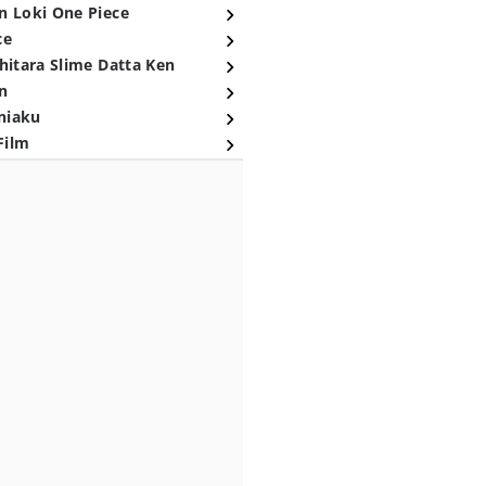
n Loki One Piece
ce
hitara Slime Datta Ken
n
niaku
Film