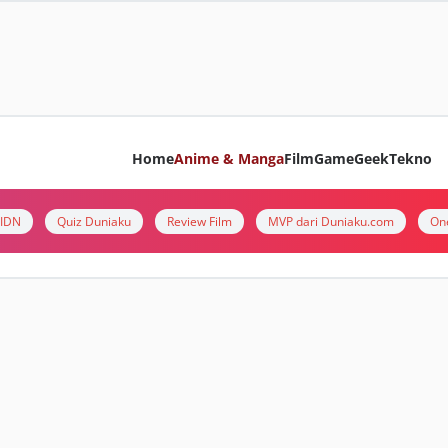
Home
Anime & Manga
Film
Game
Geek
Tekno
i IDN
Quiz Duniaku
Review Film
MVP dari Duniaku.com
On