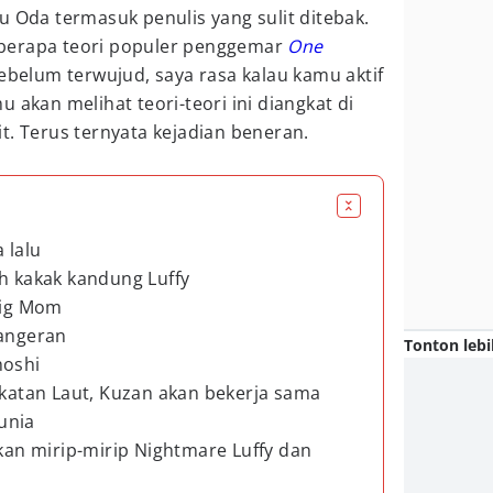
u Oda termasuk penulis yang sulit ditebak.
berapa teori populer penggemar
One
Sebelum terwujud, saya rasa kalau kamu aktif
mu akan melihat teori-teori ini diangkat di
t. Terus ternyata kejadian beneran.
 lalu
ah kakak kandung Luffy
Big Mom
pangeran
Tonton lebi
hoshi
gkatan Laut, Kuzan akan bekerja sama
unia
akan mirip-mirip Nightmare Luffy dan