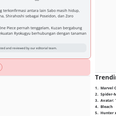
g terkonfirmasi antara lain Sabo masih hidup,
a, Shirahoshi sebagai Poseidon, dan Zoro
One Piece pernah tenggelam, Kuzan bergabung
 kekuatan Ryokugyu berhubungan dengan tanaman
ted and reviewed by our editorial team.
Trendi
1
.
Marvel 
2
.
Spider-
3
.
Avatar: 
4
.
Bleach
5
.
Hunter 