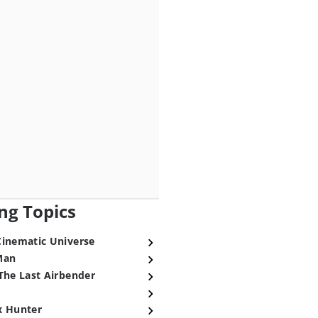
ng Topics
Cinematic Universe
Man
The Last Airbender
x Hunter