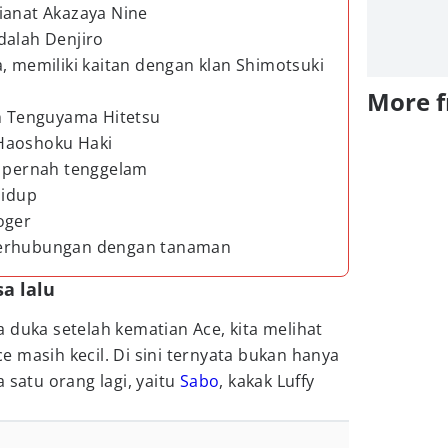
ianat Akazaya Nine
dalah Denjiro
, memiliki kaitan dengan klan Shimotsuki
More 
ah Tenguyama Hitetsu
Haoshoku Haki
e pernah tenggelam
hidup
oger
berhubungan dengan tanaman
sa lalu
duka setelah kematian Ace, kita melihat
Ace masih kecil. Di sini ternyata bukan hanya
 satu orang lagi, yaitu
Sabo
, kakak Luffy