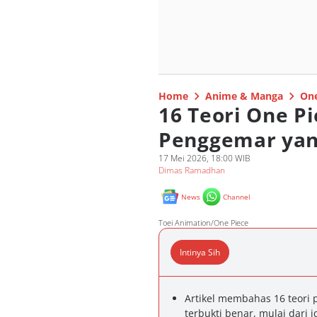
Home
Anime & Manga
One
16 Teori One Pi
Penggemar yan
17 Mei 2026, 18:00 WIB
Dimas Ramadhan
News
Channel
Toei Animation/One Piece
Intinya Sih
Artikel membahas 16 teori 
terbukti benar, mulai dari 