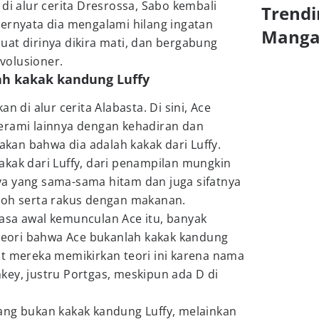
 di alur cerita Dresrossa, Sabo kembali
Trendi
ternyata dia mengalami hilang ingatan
Mang
at dirinya dikira mati, dan bergabung
volusioner.
lah kakak kandung Luffy
n di alur cerita Alabasta. Di sini, Ace
erami lainnya dengan kehadiran dan
an bahwa dia adalah kakak dari Luffy.
akak dari Luffy, dari penampilan mungkin
a yang sama-sama hitam dan juga sifatnya
doh serta rakus dengan makanan.
asa awal kemunculan Ace itu, banyak
ori bahwa Ace bukanlah kakak kandung
at mereka memikirkan teori ini karena nama
ey, justru Portgas, meskipun ada D di
ang bukan kakak kandung Luffy, melainkan