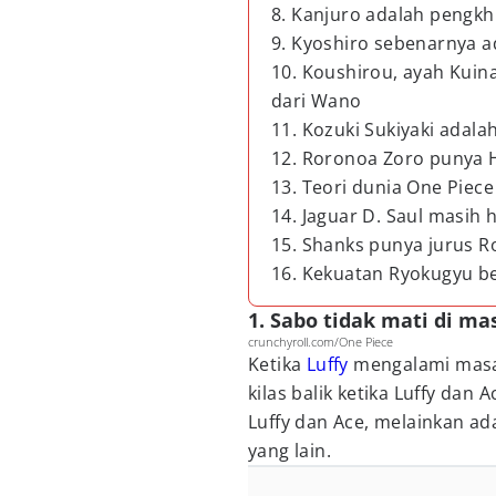
8. Kanjuro adalah pengkh
9. Kyoshiro sebenarnya a
10. Koushirou, ayah Kuina
dari Wano
11. Kozuki Sukiyaki adal
12. Roronoa Zoro punya 
13. Teori dunia One Piec
14. Jaguar D. Saul masih 
15. Shanks punya jurus R
16. Kekuatan Ryokugyu 
1. Sabo tidak mati di ma
crunchyroll.com/One Piece
Ketika
Luffy
mengalami masa 
kilas balik ketika Luffy dan 
Luffy dan Ace, melainkan ada
yang lain.