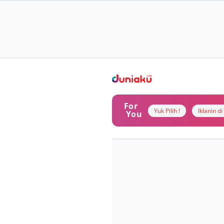
For
Yuk Pilih !
Iklanin d
You