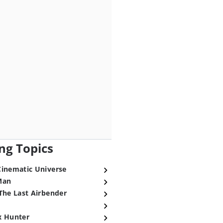
ng Topics
Cinematic Universe
Man
The Last Airbender
x Hunter