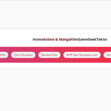
Home
Anime & Manga
Film
Game
Geek
Tekno
i IDN
Quiz Duniaku
Review Film
MVP dari Duniaku.com
On