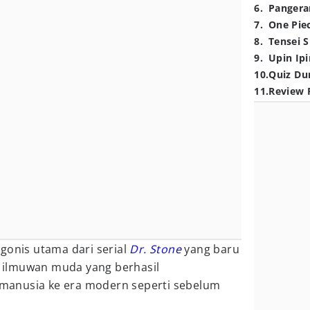
6
.
Pangera
7
.
One Pie
8
.
Tensei S
9
.
Upin Ipi
10
.
Quiz Du
11
.
Review 
gonis utama dari serial
Dr. Stone
yang baru
ah ilmuwan muda yang berhasil
anusia ke era modern seperti sebelum