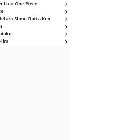
n Loki One Piece
ce
hitara Slime Datta Ken
n
niaku
Film