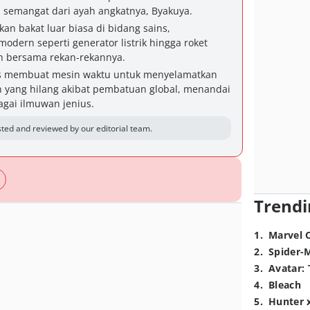
 semangat dari ayah angkatnya, Byakuya.
an bakat luar biasa di bidang sains,
odern seperti generator listrik hingga roket
 bersama rekan-rekannya.
ses membuat mesin waktu untuk menyelamatkan
yang hilang akibat pembatuan global, menandai
gai ilmuwan jenius.
ted and reviewed by our editorial team.
Trendi
1
.
Marvel 
2
.
Spider-
3
.
Avatar: 
4
.
Bleach
5
.
Hunter 