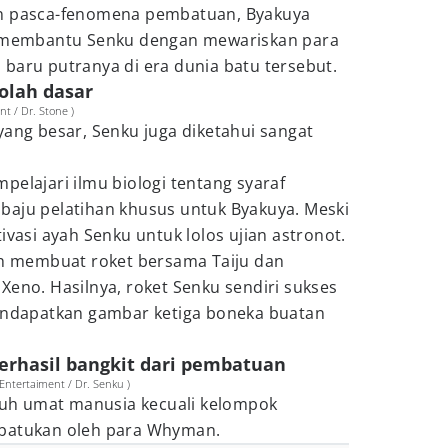
un pasca-fenomena pembatuan, Byakuya
ap membantu Senku dengan mewariskan para
baru putranya di era dunia batu tersebut.
kolah dasar
t / Dr. Stone )
yang besar, Senku juga diketahui sangat
pelajari ilmu biologi tentang syaraf
baju pelatihan khusus untuk Byakuya. Meski
ivasi ayah Senku untuk lolos ujian astronot.
nah membuat roket bersama Taiju dan
Xeno. Hasilnya, roket Senku sendiri sukses
mendapatkan gambar ketiga boneka buatan
erhasil bangkit dari pembatuan
ntertaiment / Dr. Senku )
uruh umat manusia kecuali kelompok
ibatukan oleh para Whyman.