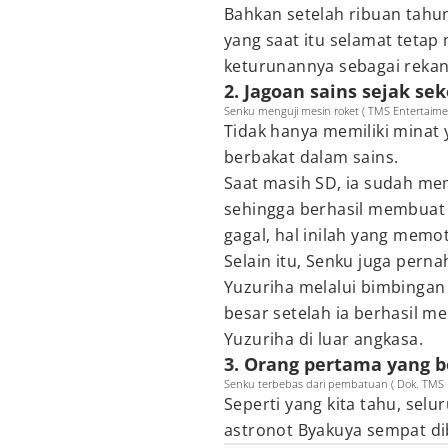
Bahkan setelah ribuan tah
yang saat itu selamat tet
keturunannya sebagai rekan 
2. Jagoan sains sejak se
Senku menguji mesin roket ( TMS Entertaimen
Tidak hanya memiliki minat 
berbakat dalam sains.
Saat masih SD, ia sudah mem
sehingga berhasil membuat 
gagal, hal inilah yang memot
Selain itu, Senku juga per
Yuzuriha melalui bimbingan 
besar setelah ia berhasil 
Yuzuriha di luar angkasa.
3. Orang pertama yang b
Senku terbebas dari pembatuan ( Dok. TMS E
Seperti yang kita tahu, sel
astronot Byakuya sempat d