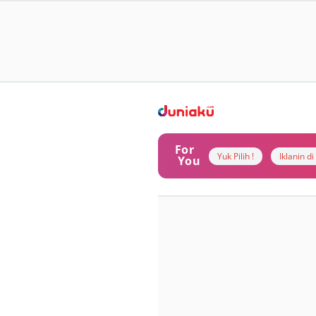
For
Yuk Pilih !
Iklanin d
You