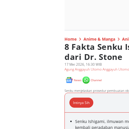
Home
Anime & Manga
Ani
8 Fakta Senku 
dari Dr. Stone
17 Mei 2026, 16:30 WIB
Agung Anggayuh Utomo Anggayuh Utom
News
Channel
Senku menjelaskan prosedur pembuatan obat 
Intinya Sih
Senku Ishigami, ilmuwan m
kembali peradaban manusia