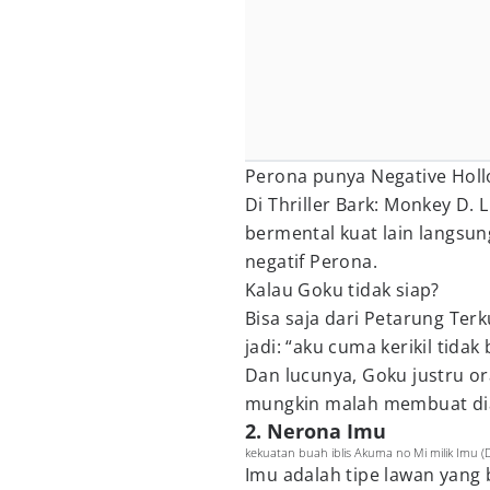
Perona punya Negative Holl
Di Thriller Bark: Monkey D. 
bermental kuat lain langsu
negatif Perona.
Kalau Goku tidak siap?
Bisa saja dari Petarung Ter
jadi: “aku cuma kerikil tida
Dan lucunya, Goku justru or
mungkin malah membuat dia 
2. Nerona Imu
kekuatan buah iblis Akuma no Mi milik Imu (D
Imu adalah tipe lawan yang