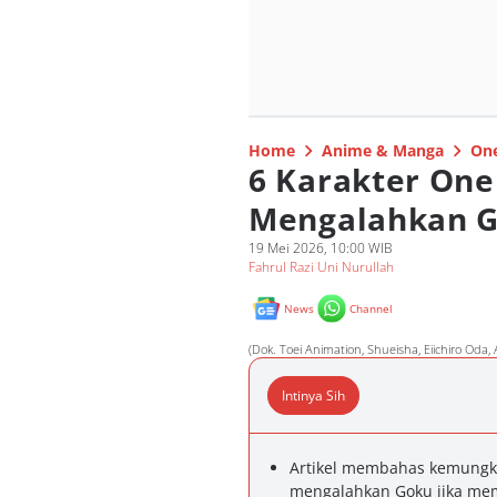
Home
Anime & Manga
One
6 Karakter One
Mengalahkan G
19 Mei 2026, 10:00 WIB
Fahrul Razi Uni Nurullah
News
Channel
(Dok. Toei Animation, Shueisha, Eiichiro Oda,
Intinya Sih
Artikel membahas kemungki
mengalahkan Goku jika me