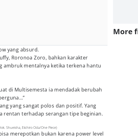
More 
ow yang absurd.
Luffy, Roronoa Zoro, bahkan karakter
ng ambruk mentalnya ketika terkena hantu
kuat di Multisemesta ia mendadak berubah
k berguna…”
ang yang sangat polos dan positif. Yang
rentan terhadap serangan tipe beginian.
ok. Shueisha, Eiichiro Oda/One Piece)
 bisa merepotkan bukan karena power level