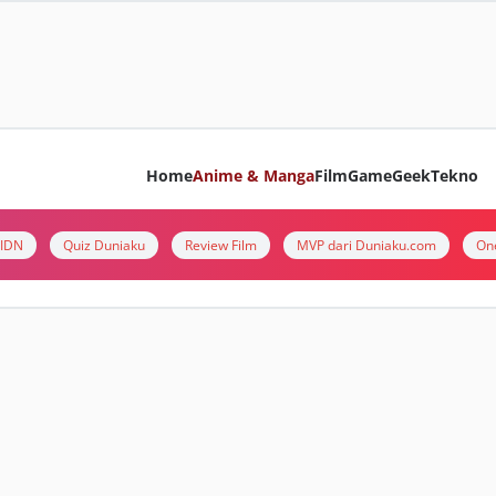
Home
Anime & Manga
Film
Game
Geek
Tekno
i IDN
Quiz Duniaku
Review Film
MVP dari Duniaku.com
On