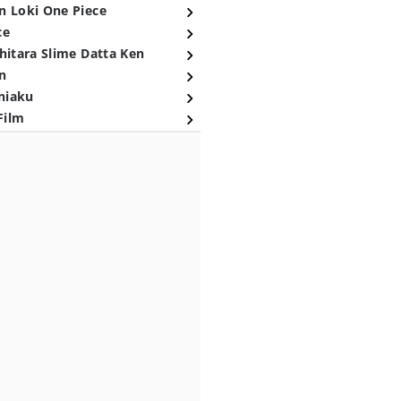
n Loki One Piece
ce
hitara Slime Datta Ken
n
niaku
Film