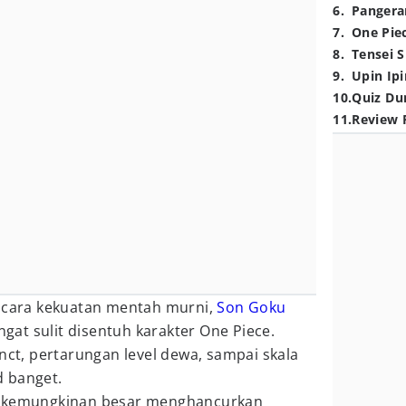
6
.
Pangera
7
.
One Pie
8
.
Tensei S
9
.
Upin Ipi
10
.
Quiz Du
11
.
Review 
bicara kekuatan mentah murni,
Son Goku
angat sulit disentuh karakter One Piece.
inct, pertarungan level dewa, sampai skala
 banget.
u kemungkinan besar menghancurkan