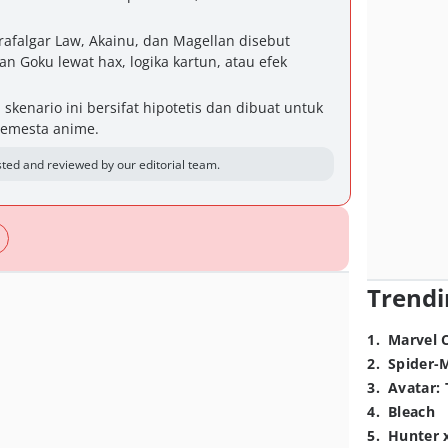
Trafalgar Law, Akainu, dan Magellan disebut
n Goku lewat hax, logika kartun, atau efek
kenario ini bersifat hipotetis dan dibuat untuk
semesta anime.
ted and reviewed by our editorial team.
Trendi
1
.
Marvel 
2
.
Spider-
3
.
Avatar: 
4
.
Bleach
5
.
Hunter 