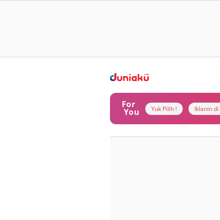
For
Yuk Pilih !
Iklanin d
You