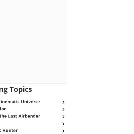
ng Topics
Cinematic Universe
Man
The Last Airbender
x Hunter